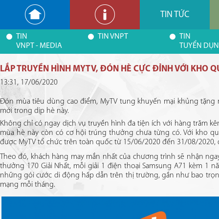
TIN TỨC
TIN
TIN VNPT
TIN
VNPT - MEDIA
TUYỂN DỤ
LẮP TRUYỀN HÌNH MYTV, ĐÓN HÈ CỰC ĐỈNH VỚI KHO Q
13:31, 17/06/2020
Đón mùa tiêu dùng cao điểm, MyTV tung khuyến mại khủng tặng nga
mới trong dịp hè này.
Không chỉ có ngay dịch vụ truyền hình đa tiện ích với hàng trăm k
mùa hè này còn có cơ hội trúng thưởng chưa từng có. Với kho quà 
được MyTV tổ chức trên toàn quốc từ 15/06/2020 đến 31/08/2020, đó
Theo đó, khách hàng may mắn nhất của chương trình sẽ nhận ngay G
thưởng 170 Giải Nhất, mỗi giải 1 điện thoại Samsung A71 kèm 1 nă
những gói cước di động hấp dẫn trên thị trường, gần như bao trọ
mạng mỗi tháng.