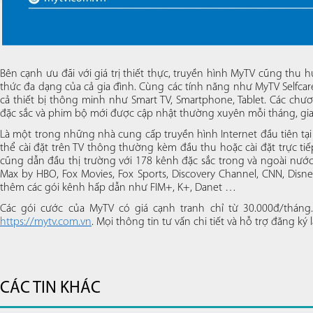
Bên cạnh ưu đãi với giá trị thiết thực, truyền hình MyTV cũng thu h
thức đa dạng của cả gia đình. Cùng các tính năng như MyTV Selfcare
cả thiết bị thông minh như Smart TV, Smartphone, Tablet. Các ch
đặc sắc và phim bộ mới được cập nhật thường xuyên mỗi tháng, gia 
Là một trong những nhà cung cấp truyền hình Internet đầu tiên tại
thể cài đặt trên TV thông thường kèm đầu thu hoặc cài đặt trực t
cũng dẫn đầu thị trường với 178 kênh đặc sắc trong và ngoài n
Max by HBO, Fox Movies, Fox Sports, Discovery Channel, CNN, Di
thêm các gói kênh hấp dẫn như FIM+, K+, Danet …
Các gói cước của MyTV có giá cạnh tranh chỉ từ 30.000đ/tháng.
https://mytv.com.vn
. Mọi thông tin tư vấn chi tiết và hỗ trợ đăng k
CÁC TIN KHÁC