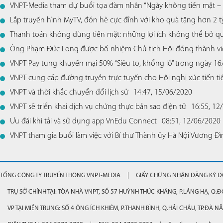
VNPT-Media tham dự buổi tọa đàm nhân “Ngày không tiền mặt – 
Lắp truyền hình MyTV, đón hè cực đỉnh với kho quà tặng hơn 2 
Thanh toán không dùng tiền mặt: những lợi ích không thể bỏ q
Ông Phạm Đức Long được bổ nhiệm Chủ tịch Hội đồng thành vi
VNPT Pay tung khuyến mại 50% “Siêu to, khổng lồ” trong ngày 16
VNPT cung cấp đường truyền trực tuyến cho Hội nghị xúc tiến tiêu
VNPT và thời khắc chuyển đổi lịch sử
14:47, 15/06/2020
VNPT sẽ triển khai dịch vụ chứng thực bản sao điện tử
16:55, 12
Ưu đãi khi tải và sử dụng app VnEdu Connect
08:51, 12/06/2020
VNPT tham gia buổi làm việc với Bí thư Thành ủy Hà Nội Vương Đ
TỔNG CÔNG TY TRUYỀN THÔNG VNPT-MEDIA
GIẤY CHỨNG NHẬN ĐĂNG KÝ DO
TRỤ SỞ CHÍNH TẠI: TÒA NHÀ VNPT, SỐ 57 HUỲNH THÚC KHÁNG, P.LÁNG HẠ, Q.Đ
VP TẠI MIỀN TRUNG: SỐ 4 ÔNG ÍCH KHIÊM, P.THANH BÌNH, Q.HẢI CHÂU, TP.ĐÀ N