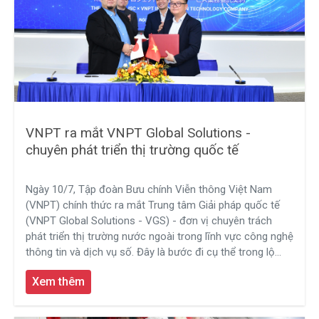
VNPT ra mắt VNPT Global Solutions -
chuyên phát triển thị trường quốc tế
Ngày 10/7, Tập đoàn Bưu chính Viễn thông Việt Nam
(VNPT) chính thức ra mắt Trung tâm Giải pháp quốc tế
(VNPT Global Solutions - VGS) - đơn vị chuyên trách
phát triển thị trường nước ngoài trong lĩnh vực công nghệ
thông tin và dịch vụ số. Đây là bước đi cụ thể trong lộ
trình Go Global của VNPT, nhằm đưa năng lực công nghệ
Xem thêm
Việt tham gia sâu hơn vào chuỗi giá trị số khu vực và
toàn cầu.