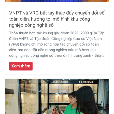
VNPT và VRG bắt tay thúc đẩy chuyển đổi số
toàn diện, hướng tới mô hình khu công
nghiệp công nghệ số
Thỏa thuận hợp tác khung giai đoạn 2026–2030 giữa Tập
đoàn VNPT và Tập đoàn Công nghiệp Cao su Việt Nam
(VRG) không chỉ mở rộng hợp tác chuyển đổi số toàn
diện, mà còn đặt nền móng nghiên cứu mô hình khu
công nghiệp công nghệ số theo định hướng xanh - thông
minh - hiện đại, góp phần hiện thực hóa các chủ trương
Xem thêm
lớn về phát triển khoa học công nghệ, đổi mới sáng tạo
và kinh tế số.