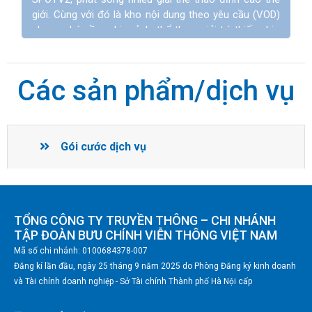
giới. Cùng với đó là kho nội dung theo yêu cầu (VOD)
phong phú gồm phim ảnh, thể thao, giải trí, thiếu nhi…
đạt chuẩn HD và 4K, hợp tác cùng nhiều đối tác nội
dung hàng đầu như Lionsgate, MGM, Sony Pictures,
iQiYi, Msky, VTVcab, v.v.
Các sản phẩm/dịch vụ
Không ngừng đổi mới trải nghiệm, MyTV cung cấp
một tài khoản dùng đa nền tảng, giao diện hiện đại cá
nhân hóa theo nội dung và các tính năng xem lại, tua,
Gói cước dịch vụ
lưu điểm dừng, đề xuất thông minh, tùy chỉnh giao
diện,...
MyTV – dịch vụ truyền hình và giải trí cao cấp,
đồng hành cùng đời sống tinh thần của gia đình
TỔNG CÔNG TY TRUYỀN THÔNG – CHI NHÁNH
Việt.
TẬP ĐOÀN BƯU CHÍNH VIỄN THÔNG VIỆT NAM
Mã số chi nhánh: 0100684378-007
Đăng kí lần đầu, ngày 25 tháng 9 năm 2025 do Phòng Đăng ký kinh doanh
và Tài chính doanh nghiệp - Sở Tài chính Thành phố Hà Nội cấp