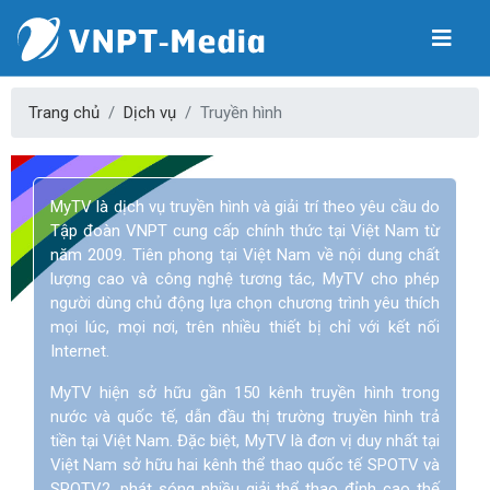
Trang chủ
Dịch vụ
Truyền hình
MyTV là dịch vụ truyền hình và giải trí theo yêu cầu do
Tập đoàn VNPT cung cấp chính thức tại Việt Nam từ
năm 2009. Tiên phong tại Việt Nam về nội dung chất
lượng cao và công nghệ tương tác, MyTV cho phép
người dùng chủ động lựa chọn chương trình yêu thích
mọi lúc, mọi nơi, trên nhiều thiết bị chỉ với kết nối
Internet.
MyTV hiện sở hữu gần 150 kênh truyền hình trong
nước và quốc tế, dẫn đầu thị trường truyền hình trả
tiền tại Việt Nam. Đặc biệt, MyTV là đơn vị duy nhất tại
Việt Nam sở hữu hai kênh thể thao quốc tế SPOTV và
SPOTV2, phát sóng nhiều giải thể thao đỉnh cao thế