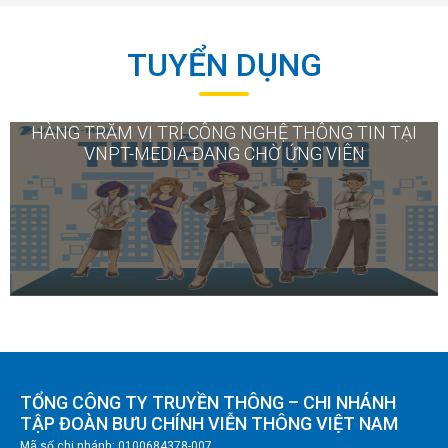
TUYỂN DỤNG
HÀNG TRĂM VỊ TRÍ CÔNG NGHỆ THÔNG TIN TẠI
VNPT-MEDIA ĐANG CHỜ ỨNG VIÊN
TỔNG CÔNG TY TRUYỀN THÔNG – CHI NHÁNH
TẬP ĐOÀN BƯU CHÍNH VIỄN THÔNG VIỆT NAM
Mã số chi nhánh: 0100684378-007