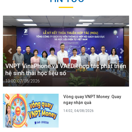
Previous
Next
VNPT VinaPhone và VAEDR hợp tác phát triển
Gi
hệ sinh thái học liệu số
đã
10:00, 07/08/2026
09:
Vòng quay VNPT Money: Quay
ngay nhận quà
14:02, 04/08/2026