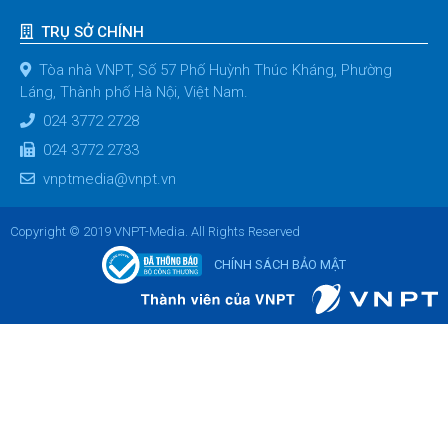
TRỤ SỞ CHÍNH
Tòa nhà VNPT, Số 57 Phố Huỳnh Thúc Kháng, Phường
Láng, Thành phố Hà Nội, Việt Nam.
024 3772 2728
024 3772 2733
vnptmedia@vnpt.vn
Copyright © 2019 VNPT-Media. All Rights Reserved
CHÍNH SÁCH BẢO MẬT