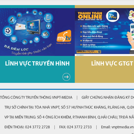
LĨNH VỰC TRUYỀN HÌNH
LĨNH VỰC GTGT
TỔNG CÔNG TY TRUYỀN THÔNG VNPT-MEDIA
GIẤY CHỨNG NHẬN ĐĂNG KÝ DO
TRỤ SỞ CHÍNH TẠI: TÒA NHÀ VNPT, SỐ 57 HUỲNH THÚC KHÁNG, P.LÁNG HẠ, Q.Đ
VP TẠI MIỀN TRUNG: SỐ 4 ÔNG ÍCH KHIÊM, P.THANH BÌNH, Q.HẢI CHÂU, TP.ĐÀ N
ĐIỆN THOẠI: 024 3772 2728
FAX: 024 3772 2733
Email: vnptmedia.vn