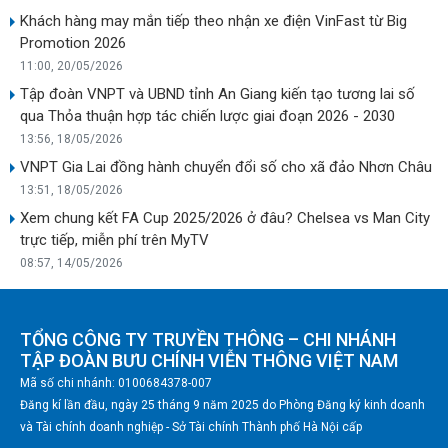
Khách hàng may mắn tiếp theo nhận xe điện VinFast từ Big
Promotion 2026
11:00, 20/05/2026
Tập đoàn VNPT và UBND tỉnh An Giang kiến tạo tương lai số
qua Thỏa thuận hợp tác chiến lược giai đoạn 2026 - 2030
13:56, 18/05/2026
VNPT Gia Lai đồng hành chuyển đổi số cho xã đảo Nhơn Châu
13:51, 18/05/2026
Xem chung kết FA Cup 2025/2026 ở đâu? Chelsea vs Man City
trực tiếp, miễn phí trên MyTV
08:57, 14/05/2026
TỔNG CÔNG TY TRUYỀN THÔNG – CHI NHÁNH
TẬP ĐOÀN BƯU CHÍNH VIỄN THÔNG VIỆT NAM
Mã số chi nhánh: 0100684378-007
Đăng kí lần đầu, ngày 25 tháng 9 năm 2025 do Phòng Đăng ký kinh doanh
và Tài chính doanh nghiệp - Sở Tài chính Thành phố Hà Nội cấp