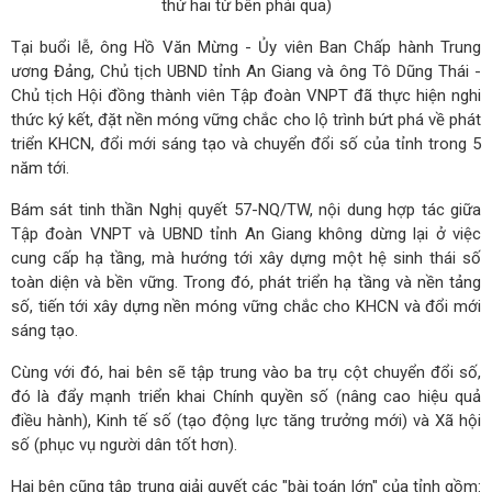
thứ hai từ bên phải qua)
Tại buổi lễ, ông Hồ Văn Mừng - Ủy viên Ban Chấp hành Trung
ương Đảng, Chủ tịch UBND tỉnh An Giang và ông Tô Dũng Thái -
Chủ tịch Hội đồng thành viên Tập đoàn VNPT đã thực hiện nghi
thức ký kết, đặt nền móng vững chắc cho lộ trình bứt phá về phát
triển KHCN, đổi mới sáng tạo và chuyển đổi số của tỉnh trong 5
năm tới.
Bám sát tinh thần Nghị quyết 57-NQ/TW, nội dung hợp tác giữa
Tập đoàn VNPT và UBND tỉnh An Giang không dừng lại ở việc
cung cấp hạ tầng, mà hướng tới xây dựng một hệ sinh thái số
toàn diện và bền vững. Trong đó, phát triển hạ tầng và nền tảng
số, tiến tới xây dựng nền móng vững chắc cho KHCN và đổi mới
sáng tạo.
Cùng với đó, hai bên sẽ tập trung vào ba trụ cột chuyển đổi số,
đó là đẩy mạnh triển khai Chính quyền số (nâng cao hiệu quả
điều hành), Kinh tế số (tạo động lực tăng trưởng mới) và Xã hội
số (phục vụ người dân tốt hơn).
Hai bên cũng tập trung giải quyết các "bài toán lớn" của tỉnh gồm: