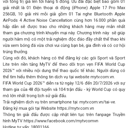
với tổng trị giá lên tới hàng tỉ đồng. Ưu đãi đặc biệt bao gồm 01
giải nhất là 01 Điện thoại di động (iPhone) Apple 17 Pro Max
256GB, 10 giải nhì mỗi giải gồm 01 Tai nghe Bluetooth Apple
AirPods 4 Active Noise Cancellation cùng hơn 16.000 phần quà
hấp dẫn sẽ được trao cho những khách hàng may mắn nhất
tham gia chương trình khuyến mại này. Chương trình này sẽ giúp
người hâm mộ có một trải nghiệm độc đáo đầy chất thể thao khi
vừa xem bóng đá vừa chơi vui cùng bạn bè, gia đình và có cơ hội
trúng thưởng.
Cùng với đó, khách hàng có thể đăng ký các gói Sport và Sport
Lite trên nền tảng MyTV để theo dõi trọn vẹn FIFA World Cup
2026™ với nhiều nội dung thể thao quốc tế khác. Người dùng có
thể tìm hiểu thêm thông tin dịch vụ tại website mytv.com.vn.
FIFA World Cup 2026™ diễn ra từ ngày 12/6 đến 20/7/2026 với sự
tham gia của 48 đội tuyển và 104 trận đấu - kỳ World Cup có quy
mô lớn nhất trong lịch sử giải đấu.
Trải nghiệm dịch vụ trên smartphone tại: mytv.com.vn/tai-ve.
Đăng ký mua gói tại Website https://mytv.com.vn
Thông tin giải đấu được cập nhật liên tục trên fanpage Truyền
hình MyTV https://www.facebook.com/mytvcomvn
Hotline tư vấn: 18001166.