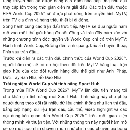
tảng truyền dẫn đã được nâng cấp đảm bảo đáp ứng nhu cầu
truy cập lớn trong thời gian diễn ra giải đấu. Các trận đấu thuộc
FIFA World Cup 2026™ sẽ được phát sóng trên truyền hình MyTV,
trên TV gia đình và hàng triệu thiết bị di động.
Song hành cùng các trận đấu trực tiếp, MyTV sẽ đưa người hâm
mộ vào một thế giới bóng đá sôi động và tràn đầy cảm xúc với
những chương trình độc quyền về World Cup chỉ có trên MyTV:
Hành trình World Cup, Đường đến vinh quang, Dấu ấn huyền thoại,
Phía sau trận đấu…
Trước khi diễn ra các trận đấu chính thức của World Cup 2026™,
người hâm mộ sẽ có cơ hội theo dõi trên MyTV hàng loạt trận
giao hữu của các đội tuyển hàng đầu thế giới như Anh, Pháp,
Đức, Tây Ban Nha, Bồ Đào Nha.
Trải nghiệm World Cup với tính năng Sport Hub
Trong mùa FIFA World Cup 2026™, MyTV lần đầu tiên mang tới
cho khán giả tính năng mới Sport Hub. Tính năng này cho phép
người dùng theo dõi rất nhiều dữ liệu chính thống như lịch thi đấu,
bảng xếp hạng, dữ liệu trận đấu, cầu thủ, video highlight và các
nội dung liên quan đến World Cup 2026™ trên một giao diện
thông minh và thuận tiện. Với những thông tin này người hâm mộ
sẽ có một góc nhìn chuyên môn như chính các chuyên gia bóng