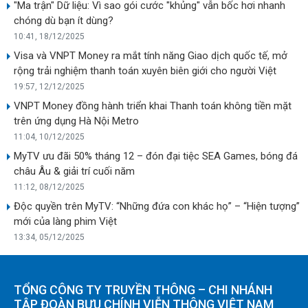
"Ma trận" Dữ liệu: Vì sao gói cước "khủng" vẫn bốc hơi nhanh
chóng dù bạn ít dùng?
10:41, 18/12/2025
Visa và VNPT Money ra mắt tính năng Giao dịch quốc tế, mở
rộng trải nghiệm thanh toán xuyên biên giới cho người Việt
19:57, 12/12/2025
VNPT Money đồng hành triển khai Thanh toán không tiền mặt
trên ứng dụng Hà Nội Metro
11:04, 10/12/2025
MyTV ưu đãi 50% tháng 12 – đón đại tiệc SEA Games, bóng đá
châu Âu & giải trí cuối năm
11:12, 08/12/2025
Độc quyền trên MyTV: “Những đứa con khác họ” – “Hiện tượng”
mới của làng phim Việt
13:34, 05/12/2025
TỔNG CÔNG TY TRUYỀN THÔNG – CHI NHÁNH
TẬP ĐOÀN BƯU CHÍNH VIỄN THÔNG VIỆT NAM