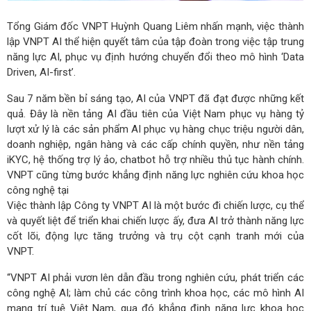
Tổng Giám đốc VNPT Huỳnh Quang Liêm nhấn mạnh, việc thành
lập VNPT AI thể hiện quyết tâm của tập đoàn trong việc tập trung
năng lực AI, phục vụ định hướng chuyển đổi theo mô hình ‘Data
Driven, AI-first’.
Sau 7 năm bền bỉ sáng tạo, AI của VNPT đã đạt được những kết
quả. Đây là nền tảng AI đầu tiên của Việt Nam phục vụ hàng tỷ
lượt xử lý là các sản phẩm AI phục vụ hàng chục triệu người dân,
doanh nghiệp, ngân hàng và các cấp chính quyền, như nền tảng
iKYC, hệ thống trợ lý ảo, chatbot hỗ trợ nhiều thủ tục hành chính.
VNPT cũng từng bước khẳng định năng lực nghiên cứu khoa học
công nghệ tại
Việc thành lập Công ty VNPT AI là một bước đi chiến lược, cụ thể
và quyết liệt để triển khai chiến lược ấy, đưa AI trở thành năng lực
cốt lõi, động lực tăng trưởng và trụ cột cạnh tranh mới của
VNPT.
“VNPT AI phải vươn lên dẫn đầu trong nghiên cứu, phát triển các
công nghệ AI; làm chủ các công trình khoa học, các mô hình AI
mang trí tuệ Việt Nam, qua đó khẳng định năng lực khoa học