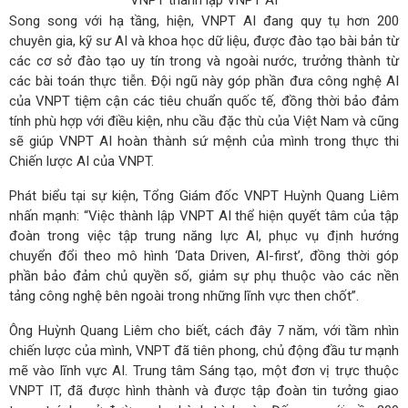
Song song với hạ tầng, hiện, VNPT AI đang quy tụ hơn 200
chuyên gia, kỹ sư AI và khoa học dữ liệu, được đào tạo bài bản từ
các cơ sở đào tạo uy tín trong và ngoài nước, trưởng thành từ
các bài toán thực tiễn. Đội ngũ này góp phần đưa công nghệ AI
của VNPT tiệm cận các tiêu chuẩn quốc tế, đồng thời bảo đảm
tính phù hợp với điều kiện, nhu cầu đặc thù của Việt Nam và cũng
sẽ giúp VNPT AI hoàn thành sứ mệnh của mình trong thực thi
Chiến lược AI của VNPT.
Phát biểu tại sự kiện, Tổng Giám đốc VNPT Huỳnh Quang Liêm
nhấn mạnh: “Việc thành lập VNPT AI thể hiện quyết tâm của tập
đoàn trong việc tập trung năng lực AI, phục vụ định hướng
chuyển đổi theo mô hình ‘Data Driven, AI-first’, đồng thời góp
phần bảo đảm chủ quyền số, giảm sự phụ thuộc vào các nền
tảng công nghệ bên ngoài trong những lĩnh vực then chốt”.
Ông Huỳnh Quang Liêm cho biết, cách đây 7 năm, với tầm nhìn
chiến lược của mình, VNPT đã tiên phong, chủ động đầu tư mạnh
mẽ vào lĩnh vực AI. Trung tâm Sáng tạo, một đơn vị trực thuộc
VNPT IT, đã được hình thành và được tập đoàn tin tưởng giao