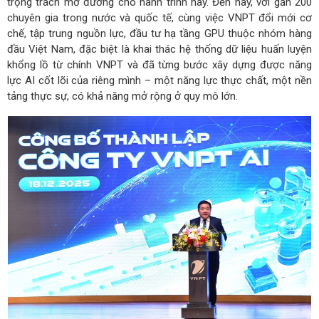
trọng trách mở đường cho hành trình này. Đến nay, với gần 200
chuyên gia trong nước và quốc tế, cùng việc VNPT đổi mới cơ
chế, tập trung nguồn lực, đầu tư hạ tầng GPU thuộc nhóm hàng
đầu Việt Nam, đặc biệt là khai thác hệ thống dữ liệu huấn luyện
khổng lồ từ chính VNPT và đã từng bước xây dựng được năng
lực AI cốt lõi của riêng mình – một năng lực thực chất, một nền
tảng thực sự, có khả năng mở rộng ở quy mô lớn.