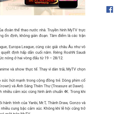
của đoàn thể thao nước nhà. Truyền hình MyTV trực
g ổn định, không gián đoạn. Tâm điểm là các trận
gue, Europa League, cùng các giải châu Âu như vô
u quyết định hấp dẫn cuối năm. Riêng RoshN Saudi
ức nóng ở hai vòng đấu từ 19 – 28/12.
anime và show thực tế. Thay vì dàn trải, MyTV chọn
o sức hút mạnh trong cộng đồng trẻ. Dòng phim cổ
Crown) và Ánh Sáng Thiên Thư (Treasure at Dawn).
nh nhiều cảm xúc cùng hình ảnh chuẩn 4K. Trong khi
õi hành trình của Yanbi, Mr.T, Thành Draw, Gonzo và
nhiều cung bậc cảm xúc. Không khí lễ hội cũng trở