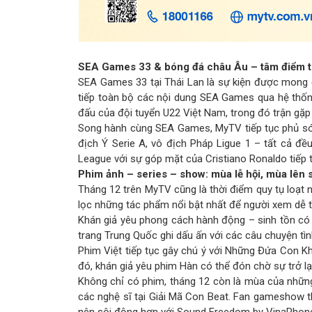
SEA Games 33 & bóng đá châu Âu – tâm điểm 
SEA Games 33 tại Thái Lan là sự kiện được mong đ
tiếp toàn bộ các nội dung SEA Games qua hệ thốn
đấu của đội tuyển U22 Việt Nam, trong đó trận gặp
Song hành cùng SEA Games, MyTV tiếp tục phủ són
địch Ý Serie A, vô địch Pháp Ligue 1 – tất cả đ
League với sự góp mặt của Cristiano Ronaldo tiếp
Phim ảnh – series – show: mùa lễ hội, mùa lên
Tháng 12 trên MyTV cũng là thời điểm quy tụ loạt 
lọc những tác phẩm nổi bật nhất để người xem dễ t
Khán giả yêu phong cách hành động – sinh tồn có 
trang Trung Quốc ghi dấu ấn với các câu chuyện 
Phim Việt tiếp tục gây chú ý với Những Đứa Con Kh
đó, khán giả yêu phim Hàn có thể đón chờ sự trở lại
Không chỉ có phim, tháng 12 còn là mùa của những c
các nghệ sĩ tại Giải Mã Con Beat. Fan gameshow t