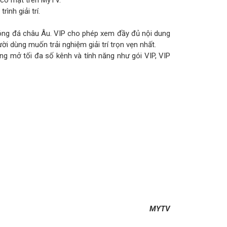
 có mặt trên MyTV.
nh giải trí.
óng đá châu Âu. VIP cho phép xem đầy đủ nội dung
ời dùng muốn trải nghiệm giải trí trọn vẹn nhất.
ông mở tối đa số kênh và tính năng như gói VIP, VIP
MYTV