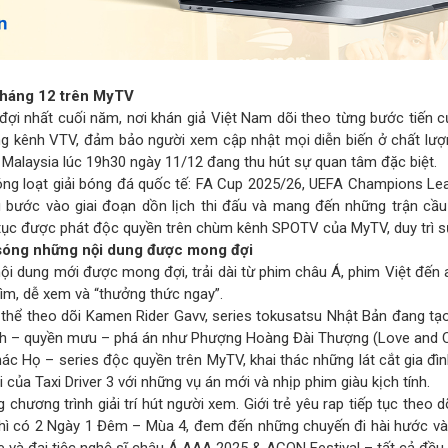
tháng 12 trên MyTV
ợi nhất cuối năm, nơi khán giả Việt Nam dõi theo từng bước tiến 
g kênh VTV, đảm bảo người xem cập nhật mọi diễn biến ở chất lượn
 Malaysia lúc 19h30 ngày 11/12 đang thu hút sự quan tâm đặc biệt.
g loạt giải bóng đá quốc tế: FA Cup 2025/26, UEFA Champions Lea
ều bước vào giai đoạn dồn lịch thi đấu và mang đến những trận cầ
 tục được phát độc quyền trên chùm kênh SPOTV của MyTV, duy trì s
 sóng những nội dung được mong đợi
nội dung mới được mong đợi, trải dài từ phim châu Á, phim Việt đến 
ìm, dễ xem và “thưởng thức ngay”.
thể theo dõi Kamen Rider Gavv, series tokusatsu Nhật Bản đang tạ
tình – quyền mưu – phá án như Phượng Hoàng Đài Thượng (Love and 
ác Họ – series độc quyền trên MyTV, khai thác những lát cắt gia đì
 của Taxi Driver 3 với những vụ án mới và nhịp phim giàu kịch tính.
hương trình giải trí hút người xem. Giới trẻ yêu rap tiếp tục theo d
hì có 2 Ngày 1 Đêm – Mùa 4, đem đến những chuyến đi hài hước và 