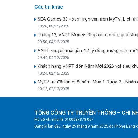
Các tin khác
SEA Games 33 - xem trọn vẹn trên MyTV: Lịch th
13:26, 05/12/2025
Tháng 12, VNPT Money tặng bạn combo quà tặng
09:50, 04/12/2025
VNPT khuyến mãi gần 4,2 tỷ đồng mừng năm mới
09:44, 04/12/2025
Khách hàng VNPT đón Năm Mới 2026 với siêu khuyế
10:24, 02/12/2025
MyTV ưu đãi lớn cuối năm: Mua 1 Được 2 - Nhân đô
10:12, 02/12/2025
TỔNG CÔNG TY TRUYỀN THÔNG – CHI N
Mã số chi nhánh: 0100684378-007
Đăng kí lần đầu, ngày 25 tháng 9 năm 2025 do Phòng Đăng ký