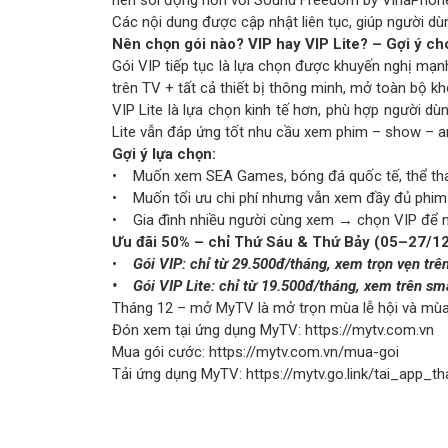
nên sôi động hơn với Sound Freedom by VinaPhone 
Các nội dung được cập nhật liên tục, giúp người dù
Nên chọn gói nào? VIP hay VIP Lite? – Gợi ý ch
Gói VIP tiếp tục là lựa chọn được khuyến nghị mạ
trên TV + tất cả thiết bị thông minh, mở toàn bộ kh
VIP Lite là lựa chọn kinh tế hơn, phù hợp người dù
Lite vẫn đáp ứng tốt nhu cầu xem phim – show – an
Gợi ý lựa chọn:
• Muốn xem SEA Games, bóng đá quốc tế, thể thao
• Muốn tối ưu chi phí nhưng vẫn xem đầy đủ phim &
• Gia đình nhiều người cùng xem → chọn VIP để m
Ưu đãi 50% – chỉ Thứ Sáu & Thứ Bảy (05–27/1
•
Gói VIP: chỉ từ 29.500đ/tháng, xem trọn vẹn trên
• Gói VIP Lite: chỉ từ 19.500đ/tháng, xem trên sm
Tháng 12 – mở MyTV là mở trọn mùa lễ hội và mùa
Đón xem tại ứng dụng MyTV:
https://mytv.com.vn
Mua gói cước:
https://mytv.com.vn/mua-goi
Tải ứng dụng MyTV:
https://mytv.go.link/tai_app_t