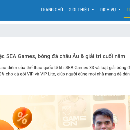
(CURRENT)
TRANG CHỦ
GIỚI THIỆU
DỊCH VỤ
T
ệc SEA Games, bóng đá châu Âu & giải trí cuối năm
 cao điểm của thể thao quốc tế khi SEA Games 33 và loạt giải bóng 
% cho cả gói VIP và VIP Lite, giúp người dùng mọi nhà mạng dễ dàng