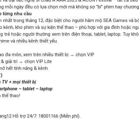
và đại tiệc nghệ sĩ châu Á AAA 2025 & ACON Festival – tất cả đều
ng mỗi ngày đều có lựa chọn mới mà không sợ “bí” phim hay chương trì
o từng nhu cầu
nh nhất trong tháng 12, đặc biệt cho người hâm mộ SEA Games và b
o kênh, kho phim và sự kiện thể thao – phù hợp với gia đình hoặc ngư
ng trẻ hoặc người thường xem trên điện thoại, tablet, laptop. Tuy kh
ime và nhiều kênh thiết yếu.
 đa môn, xem trên nhiều thiết bị → chọn VIP
 giải trí → chọn VIP Lite
ở hết tính năng & kênh
2)
 TV + mọi thiết bị
artphone – tablet – laptop
 thể thao!
hang12
Hỗ trợ 24/7: 18001166 (Miễn phí).