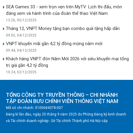
SEA Games 33 - xem trọn vẹn trên MyTV: Lịch thi đấu, môn
đáng xem và hành trình của đoàn thể thao Việt Nam
13:26, 05/12/2025
Tháng 12, VNPT Money tặng bạn combo quà tặng hấp dẫn
09:50, 04/12/2025
VNPT khuyến mãi gần 4,2 tỷ đồng mừng năm mới
09:44, 04/12/2025
Khách hàng VNPT đón Năm Mới 2026 với siêu khuyến mại tổng
trị giá gần 4,2 tỷ đồng
10:24, 02/12/2025
TỔNG CÔNG TY TRUYỀN THÔNG – CHI NHÁNH
TẬP ĐOÀN BƯU CHÍNH VIỄN THÔNG VIỆT NAM
Mã số chi nhánh: 0100684378-007
Đăng kí lần đầu, ngày 25 tháng 9 năm 2025 do Phòng Đăng ký kinh doanh
và Tài chính doanh nghiệp - Sở Tài chính Thành phố Hà Nội cấp