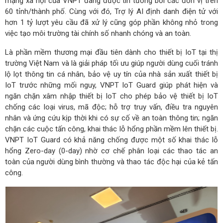
mạng xã hội của VNPT đang được tin tưởng bởi các đơn vị trên
60 tỉnh/thành phố. Cùng với đó, Trợ lý AI định danh điện tử với
hơn 1 tỷ lượt yêu cầu đã xử lý cũng góp phần không nhỏ trong
việc tạo môi trường tài chính số nhanh chóng và an toàn.
Là phần mềm thương mại đầu tiên dành cho thiết bị IoT tại thị
trường Việt Nam và là giải pháp tối ưu giúp người dùng cuối tránh
lộ lọt thông tin cá nhân, bảo vệ uy tín của nhà sản xuất thiết bị
IoT trước những mối nguy, VNPT IoT Guard giúp phát hiện và
ngăn chặn xâm nhập thiết bị IoT cho phép bảo vệ thiết bị IoT
chống các loại virus, mã độc; hỗ trợ truy vấn, điều tra nguyên
nhân và ứng cứu kịp thời khi có sự cố về an toàn thông tin; ngăn
chặn các cuộc tấn công, khai thác lỗ hổng phần mềm lên thiết bị.
VNPT IoT Guard có khả năng chống được một số khai thác lỗ
hổng Zero-day (0-day) nhờ cơ chế phân loại các thao tác an
toàn của người dùng bình thường và thao tác độc hại của kẻ tấn
công.