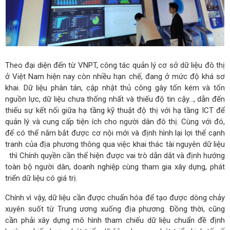
Theo đại diện đến từ VNPT, công tác quản lý cơ sở dữ liệu đô thị
ở Việt Nam hiện nay còn nhiều hạn chế, đang ở mức độ khá sơ
khai. Dữ liệu phân tán, cập nhật thủ công gây tốn kém và tốn
nguồn lực, dữ liệu chưa thống nhất và thiếu độ tin cậy…, dẫn đến
thiếu sự kết nối giữa hạ tầng kỹ thuật độ thị với hạ tầng ICT để
quản lý và cung cấp tiện ích cho người dân đô thị. Cùng với đó,
để có thể nắm bắt được cơ nội mới và định hình lại lợi thế cạnh
tranh của địa phương thông qua việc khai thác tài nguyên dữ liệu
thì Chính quyền cần thể hiện được vai trò dẫn dắt và định hướng
toàn bộ người dân, doanh nghiệp cùng tham gia xây dựng, phát
triển dữ liệu có giá trị.
Chính vì vậy, dữ liệu cần được chuẩn hóa để tạo được dòng chảy
xuyên suốt từ Trung ương xuống địa phương. Đồng thời, cũng
cần phải xây dựng mô hình tham chiếu dữ liệu chuẩn đề định