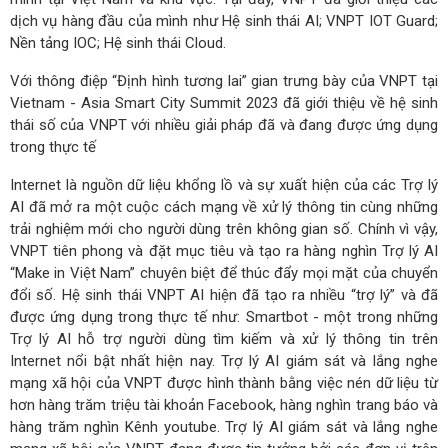
dịch vụ hàng đầu của mình như Hệ sinh thái AI; VNPT IOT Guard;
Nền tảng IOC; Hệ sinh thái Cloud.
Với thông điệp “Định hình tương lai” gian trưng bày của VNPT tại
Vietnam - Asia Smart City Summit 2023 đã giới thiệu về hệ sinh
thái số của VNPT với nhiều giải pháp đã và đang được ứng dụng
trong thực tế
Internet là nguồn dữ liệu khổng lồ và sự xuất hiện của các Trợ lý
AI đã mở ra một cuộc cách mạng về xử lý thông tin cùng những
trải nghiệm mới cho người dùng trên không gian số. Chính vì vậy,
VNPT tiên phong và đặt mục tiêu và tạo ra hàng nghìn Trợ lý AI
“Make in Việt Nam” chuyên biệt để thúc đẩy mọi mặt của chuyển
đổi số. Hệ sinh thái VNPT AI hiện đã tạo ra nhiều “trợ lý” và đã
được ứng dụng trong thực tế như: Smartbot - một trong những
Trợ lý AI hỗ trợ người dùng tìm kiếm và xử lý thông tin trên
Internet nổi bật nhất hiện nay. Trợ lý AI giám sát và lắng nghe
mạng xã hội của VNPT được hình thành bằng việc nén dữ liệu từ
hơn hàng trăm triệu tài khoản Facebook, hàng nghìn trang báo và
hàng trăm nghìn Kênh youtube. Trợ lý AI giám sát và lắng nghe