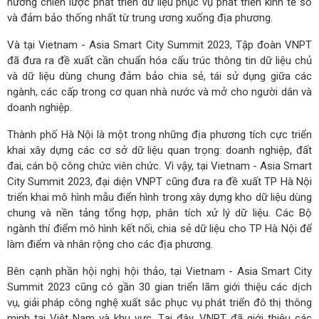
hướng chiến lược phát triển dữ liệu phục vụ phát triển kinh tế số
và đảm bảo thống nhất từ trung ương xuống địa phương.
Và tại Vietnam - Asia Smart City Summit 2023, Tập đoàn VNPT
đã đưa ra đề xuất cần chuẩn hóa cấu trúc thông tin dữ liệu chủ
và dữ liệu dùng chung đảm bảo chia sẻ, tái sử dụng giữa các
ngành, các cấp trong cơ quan nhà nước và mở cho người dân và
doanh nghiệp.
Thành phố Hà Nội là một trong những địa phương tích cực triển
khai xây dựng các cơ sở dữ liệu quan trọng: doanh nghiệp, đất
đai, cán bộ công chức viên chức. Vì vậy, tại Vietnam - Asia Smart
City Summit 2023, đại diện VNPT cũng đưa ra đề xuất TP Hà Nội
triển khai mô hình mẫu điển hình trong xây dựng kho dữ liệu dùng
chung và nền tảng tổng hợp, phân tích xử lý dữ liệu. Các Bộ
ngành thí điểm mô hình kết nối, chia sẻ dữ liệu cho TP Hà Nội để
làm điểm và nhân rộng cho các địa phương.
Bên cạnh phần hội nghị hội thảo, tại Vietnam - Asia Smart City
Summit 2023 cũng có gần 30 gian triển lãm giới thiệu các dịch
vụ, giải pháp công nghệ xuất sắc phục vụ phát triển đô thị thông
minh tại Việt Nam và khu vực. Tại đây, VNPT đã giới thiệu các