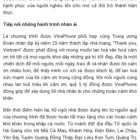
hạnh phúc của người nghèo khi ước mơ cả đời trở thành hiện
thực.
Tiếp nối những hành trình nhân ái
Là chương trình được VinaPhone phối hợp cùng Trung ương
Đoàn nhân dịp kỷ niệm 25 năm thành lập nhà mạng, “Thank you,
Vietnam” được phát động với mong muốn lan toả văn hoá cảm
ơn tới tất cả mọi người, khơi dậy những giá trị tốt đẹp, đây là một
chiến dịch để mỗi người, mỗi ngày, trao đi và nhận được lời cảm
ơn nhiều hơn, để thấy mình có ích và được khích lệ, để lan toả
sức mạnh của lời cảm ơn trong cộng đồng. Khi mỗi người cùng
nhau lan toả triệu lời cảm ơn, quỹ 5 tỷ đồng được VinaPhone
đóng góp để xây dựng 60 nhà nhân ái cho những hoàn cảnh khó
khăn.
Đến thời điểm hiện tại, 60 ngôi nhà được dựng lên từ nguồn quỹ
của chương trình đã được hoàn tất trao tặng cho các hoàn cảnh
khó khăn trong khắp cả nước. Từ mảnh đất địa đầu Tổ quốc là
Hà Giang cho tới Mũi Cà Mau, Khánh Hòa, Điện Biên, Lai Châu,
Yên Bái, Tuyên Quang, Đồng Tháp, Bạc Liêu, Kon Tum, Quảng Trị,