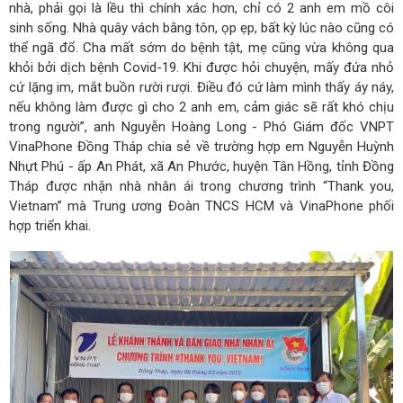
nhà, phải gọi là lều thì chính xác hơn, chỉ có 2 anh em mồ côi
sinh sống. Nhà quây vách bằng tôn, ọp ẹp, bất kỳ lúc nào cũng có
thể ngã đổ. Cha mất sớm do bệnh tật, mẹ cũng vừa không qua
khỏi bởi dịch bệnh Covid-19. Khi được hỏi chuyện, mấy đứa nhỏ
cứ lặng im, mắt buồn rười rượi. Điều đó cứ làm mình thấy áy náy,
nếu không làm được gì cho 2 anh em, cảm giác sẽ rất khó chịu
trong người”, anh Nguyễn Hoàng Long - Phó Giám đốc VNPT
VinaPhone Đồng Tháp chia sẻ về trường hợp em Nguyễn Huỳnh
Nhựt Phú - ấp An Phát, xã An Phước, huyện Tân Hồng, tỉnh Đồng
Tháp được nhận nhà nhân ái trong chương trình “Thank you,
Vietnam” mà Trung ương Đoàn TNCS HCM và VinaPhone phối
hợp triển khai.