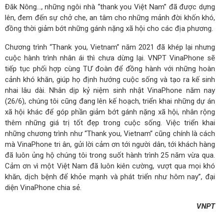
Đăk Nông…, những ngôi nhà “thank you Việt Nam” đã được dựng
lên, đem đến sự chở che, an tâm cho những mảnh đời khốn khó,
đồng thời giảm bớt những gánh nặng xã hội cho các địa phương.
Chương trình “Thank you, Vietnam” năm 2021 đã khép lại nhưng
cuộc hành trình nhân ái thì chưa dừng lại. VNPT VinaPhone sẽ
tiếp tục phối hợp cùng TƯ đoàn để đồng hành với những hoàn
cảnh khó khăn, giúp họ định hướng cuộc sống và tạo ra kế sinh
nhai lâu dài. Nhân dịp kỷ niệm sinh nhật VinaPhone năm nay
(26/6), chúng tôi cũng đang lên kế hoạch, triển khai những dự án
xã hội khác để góp phần giảm bớt gánh nặng xã hội, nhân rộng
thêm những giá trị tốt đẹp trong cuộc sống. Việc triển khai
những chương trình như “Thank you, Vietnam” cũng chính là cách
mà VinaPhone tri ân, gửi lời cảm ơn tới người dân, tới khách hàng
đã luôn ủng hộ chúng tôi trong suốt hành trình 25 năm vừa qua.
Cảm ơn vì một Việt Nam đã luôn kiên cường, vượt qua mọi khó
khăn, dịch bệnh để khỏe mạnh và phát triển như hôm nay”, đại
diện VinaPhone chia sẻ.
VNPT