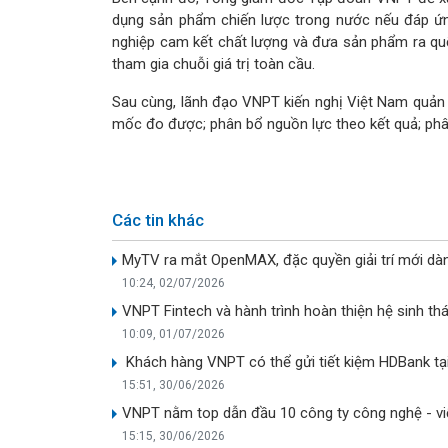
dụng sản phẩm chiến lược trong nước nếu đáp ứng 
nghiệp cam kết chất lượng và đưa sản phẩm ra quố
tham gia chuỗi giá trị toàn cầu.
Sau cùng, lãnh đạo VNPT kiến nghị Việt Nam quản t
mốc đo được; phân bổ nguồn lực theo kết quả; phân
Các tin khác
MyTV ra mắt OpenMAX, đặc quyền giải trí mới dà
10:24, 02/07/2026
VNPT Fintech và hành trình hoàn thiện hệ sinh thái
10:09, 01/07/2026
Khách hàng VNPT có thể gửi tiết kiệm HDBank tạ
15:51, 30/06/2026
VNPT nằm top dẫn đầu 10 công ty công nghệ - viễ
15:15, 30/06/2026