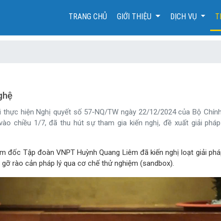
(CURRENT)
TRANG CHỦ
GIỚI THIỆU
DỊCH VỤ
T
ghệ
ai thực hiện Nghị quyết số 57-NQ/TW ngày 22/12/2024 của Bộ Chính t
ào chiều 1/7, đã thu hút sự tham gia kiến nghị, đề xuất giải phá
giám đốc Tập đoàn VNPT Huỳnh Quang Liêm đã kiến nghị loạt giải p
áo gỡ rào cản pháp lý qua cơ chế thử nghiệm (sandbox).