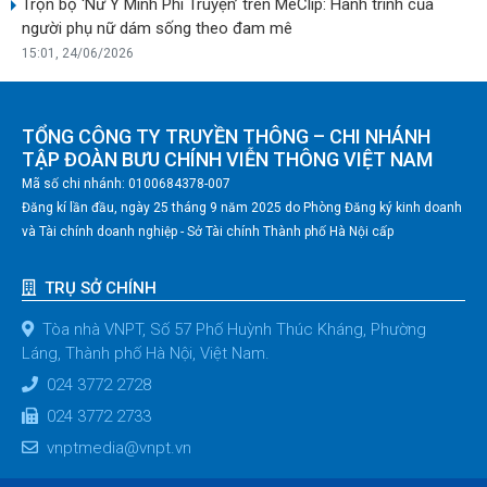
Trọn bộ ‘Nữ Y Minh Phi Truyện’ trên MeClip: Hành trình của
người phụ nữ dám sống theo đam mê
15:01, 24/06/2026
TỔNG CÔNG TY TRUYỀN THÔNG – CHI NHÁNH
TẬP ĐOÀN BƯU CHÍNH VIỄN THÔNG VIỆT NAM
Mã số chi nhánh: 0100684378-007
Đăng kí lần đầu, ngày 25 tháng 9 năm 2025 do Phòng Đăng ký kinh doanh
và Tài chính doanh nghiệp - Sở Tài chính Thành phố Hà Nội cấp
TRỤ SỞ CHÍNH
Tòa nhà VNPT, Số 57 Phố Huỳnh Thúc Kháng, Phường
Láng, Thành phố Hà Nội, Việt Nam.
024 3772 2728
024 3772 2733
vnptmedia@vnpt.vn