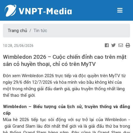
Trang chủ
Tin tức
10:28, 25/06/2026
Wimbledon 2026 – Cuộc chiến đỉnh cao trên mặt
sân cỏ huyền thoại, chỉ có trên MyTV
Đón xem Wimbledon 2026 trực tiếp và độc quyền trên MyTV từ
ngày 29/6 đến 12/7/2026 và hòa mình vào bầu không khí của
một trong những giải đấu danh giá, giàu truyền thống nhất làng
thể thao thế giới.
Wimbledon – Biểu tượng của lịch sử, truyền thống và đẳng
cấp
Mùa hè 2026 tiếp tục sôi động với sự trở lại của Wimbledon -
giải Grand Slam lâu đời nhất thế giới và là giải đấu thứ ba trong
hệ thống Grand Slam hàng năm. Đây cũng là Grand Slam duy