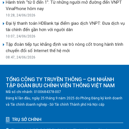
Hành trình “từ 0 đến 1”: Từ những người mở đường đến VNPT
VinaPhone hôm nay
10:28, 24/06/2026
Đại lý thanh toán HDBank tại điểm giao dịch VNPT: Đưa dịch vụ
tài chính đến gần hơn với người dân
10:07, 24/06/2026
Tập đoàn tiếp tục khẳng định vai trò nòng cốt trong hành trình
chuyển đổi số Internet thế hệ mới
08:47, 24/06/2026
TỔNG CÔNG TY TRUYỀN THÔNG – CHI NHÁNH
TẬP ĐOÀN BƯU CHÍNH VIỄN THÔNG VIỆT NAM
Mã số chi nhánh: 0100684378-007
Đăng kí lần đầu, ngày 25 tháng 9 năm 2025 do Phòng Đăng ký kinh doanh
và Tài chính doanh nghiệp - Sở Tài chính Thành phố Hà Nội cấp
TRỤ SỞ CHÍNH