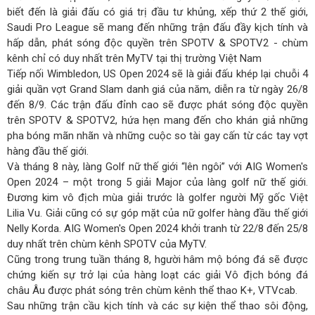
biết đến là giải đấu có giá trị đầu tư khủng, xếp thứ 2 thế giới,
Saudi Pro League sẽ mang đến những trận đấu đầy kịch tính và
hấp dẫn, phát sóng độc quyền trên SPOTV & SPOTV2 - chùm
kênh chỉ có duy nhất trên MyTV tại thị trường Việt Nam
Tiếp nối Wimbledon, US Open 2024 sẽ là giải đấu khép lại chuỗi 4
giải quần vợt Grand Slam danh giá của năm, diễn ra từ ngày 26/8
đến 8/9. Các trận đấu đỉnh cao sẽ được phát sóng độc quyền
trên SPOTV & SPOTV2, hứa hẹn mang đến cho khán giả những
pha bóng mãn nhãn và những cuộc so tài gay cấn từ các tay vợt
hàng đầu thế giới.
Và tháng 8 này, làng Golf nữ thế giới “lên ngôi” với AIG Women's
Open 2024 – một trong 5 giải Major của làng golf nữ thế giới.
Đương kim vô địch mùa giải trước là golfer người Mỹ gốc Việt
Lilia Vu. Giải cũng có sự góp mặt của nữ golfer hàng đầu thế giới
Nelly Korda. AIG Women's Open 2024 khởi tranh từ 22/8 đến 25/8
duy nhất trên chùm kênh SPOTV của MyTV.
Cũng trong trung tuần tháng 8, hgười hâm mộ bóng đá sẽ được
chứng kiến sự trở lại của hàng loạt các giải Vô địch bóng đá
châu Âu được phát sóng trên chùm kênh thể thao K+, VTVcab.
Sau những trận cầu kịch tính và các sự kiện thể thao sôi động,