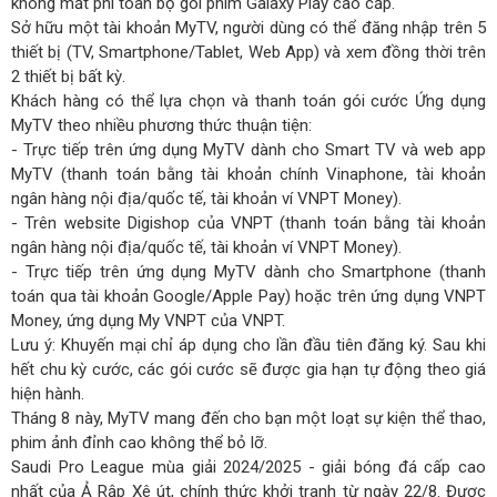
không mất phí toàn bộ gói phim Galaxy Play cao cấp.
Sở hữu một tài khoản MyTV, người dùng có thể đăng nhập trên 5
thiết bị (TV, Smartphone/Tablet, Web App) và xem đồng thời trên
2 thiết bị bất kỳ.
Khách hàng có thể lựa chọn và thanh toán gói cước Ứng dụng
MyTV theo nhiều phương thức thuận tiện:
- Trực tiếp trên ứng dụng MyTV dành cho Smart TV và web app
MyTV (thanh toán bằng tài khoản chính Vinaphone, tài khoản
ngân hàng nội địa/quốc tế, tài khoản ví VNPT Money).
- Trên website Digishop của VNPT (thanh toán bằng tài khoản
ngân hàng nội địa/quốc tế, tài khoản ví VNPT Money).
- Trực tiếp trên ứng dụng MyTV dành cho Smartphone (thanh
toán qua tài khoản Google/Apple Pay) hoặc trên ứng dụng VNPT
Money, ứng dụng My VNPT của VNPT.
Lưu ý: Khuyến mại chỉ áp dụng cho lần đầu tiên đăng ký. Sau khi
hết chu kỳ cước, các gói cước sẽ được gia hạn tự động theo giá
hiện hành.
Tháng 8 này, MyTV mang đến cho bạn một loạt sự kiện thể thao,
phim ảnh đỉnh cao không thể bỏ lỡ.
Saudi Pro League mùa giải 2024/2025 - giải bóng đá cấp cao
nhất của Ả Rập Xê út, chính thức khởi tranh từ ngày 22/8. Được