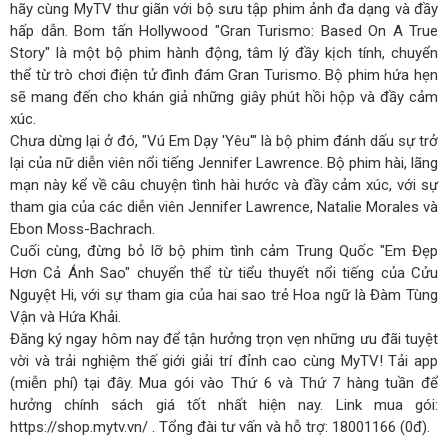
hãy cùng MyTV thư giãn với bộ sưu tập phim ảnh đa dạng và đầy
hấp dẫn. Bom tấn Hollywood "Gran Turismo: Based On A True
Story" là một bộ phim hành động, tâm lý đầy kịch tính, chuyển
thể từ trò chơi điện tử đình đám Gran Turismo. Bộ phim hứa hẹn
sẽ mang đến cho khán giả những giây phút hồi hộp và đầy cảm
xúc.
Chưa dừng lại ở đó, "Vú Em Dạy 'Yêu'" là bộ phim đánh dấu sự trở
lại của nữ diễn viên nổi tiếng Jennifer Lawrence. Bộ phim hài, lãng
mạn này kể về câu chuyện tình hài hước và đầy cảm xúc, với sự
tham gia của các diễn viên Jennifer Lawrence, Natalie Morales và
Ebon Moss-Bachrach.
Cuối cùng, đừng bỏ lỡ bộ phim tình cảm Trung Quốc "Em Đẹp
Hơn Cả Ánh Sao" chuyển thể từ tiểu thuyết nổi tiếng của Cửu
Nguyệt Hi, với sự tham gia của hai sao trẻ Hoa ngữ là Đàm Tùng
Vận và Hứa Khải.
Đăng ký ngay hôm nay để tận hưởng trọn vẹn những ưu đãi tuyệt
vời và trải nghiệm thế giới giải trí đỉnh cao cùng MyTV! Tải app
(miễn phí) tại đây. Mua gói vào Thứ 6 và Thứ 7 hàng tuần để
hưởng chính sách giá tốt nhất hiện nay. Link mua gói:
https://shop.mytv.vn/ . Tổng đài tư vấn và hỗ trợ: 18001166 (0đ).