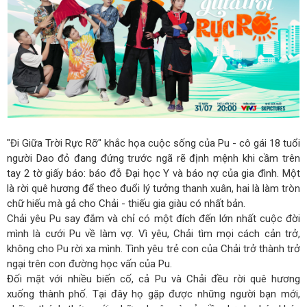
"Đi Giữa Trời Rực Rỡ" khắc họa cuộc sống của Pu - cô gái 18 tuổi
người Dao đỏ đang đứng trước ngã rẽ định mệnh khi cầm trên
tay 2 tờ giấy báo: báo đỗ Đại học Y và báo nợ của gia đình. Một
là rời quê hương để theo đuổi lý tưởng thanh xuân, hai là làm tròn
chữ hiếu mà gả cho Chải - thiếu gia giàu có nhất bản.
Chải yêu Pu say đắm và chỉ có một đích đến lớn nhất cuộc đời
mình là cưới Pu về làm vợ. Vì yêu, Chải tìm mọi cách cản trở,
không cho Pu rời xa mình. Tình yêu trẻ con của Chải trở thành trở
ngại trên con đường học vấn của Pu.
Đối mặt với nhiều biến cố, cả Pu và Chải đều rời quê hương
xuống thành phố. Tại đây họ gặp được những người bạn mới,