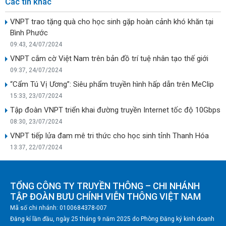
Các tin khác
VNPT trao tặng quà cho học sinh gặp hoàn cảnh khó khăn tại
Bình Phước
09:43, 24/07/2024
VNPT cắm cờ Việt Nam trên bản đồ trí tuệ nhân tạo thế giới
09:37, 24/07/2024
“Cẩm Tú Vị Ương”: Siêu phẩm truyền hình hấp dẫn trên MeClip
15:33, 23/07/2024
Tập đoàn VNPT triển khai đường truyền Internet tốc độ 10Gbps
08:30, 23/07/2024
VNPT tiếp lửa đam mê tri thức cho học sinh tỉnh Thanh Hóa
13:37, 22/07/2024
TỔNG CÔNG TY TRUYỀN THÔNG – CHI NHÁNH
TẬP ĐOÀN BƯU CHÍNH VIỄN THÔNG VIỆT NAM
Mã số chi nhánh: 0100684378-007
Đăng kí lần đầu, ngày 25 tháng 9 năm 2025 do Phòng Đăng ký kinh doanh