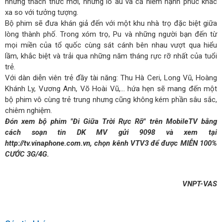
những thách thức mới, những lo âu và cả niềm hạnh phúc khác
xa so với tưởng tượng.
Bộ phim sẽ đưa khán giả đến với một khu nhà trọ đặc biệt giữa
lòng thành phố. Trong xóm trọ, Pu và những người bạn đến từ
mọi miền của tổ quốc cùng sát cánh bên nhau vượt qua hiểu
lầm, khắc biệt và trải qua những năm tháng rực rỡ nhất của tuổi
trẻ.
Với dàn diễn viên trẻ đầy tài năng: Thu Hà Ceri, Long Vũ, Hoàng
Khánh Ly, Vương Anh, Võ Hoài Vũ,... hứa hẹn sẽ mang đến một
bộ phim vô cùng trẻ trung nhưng cũng không kém phần sâu sắc,
chiêm nghiệm.
Đón xem bộ phim "Đi Giữa Trời Rực Rỡ" trên MobileTV bằng
cách soạn tin DK MV gửi 9098 và xem tại
http://tv.vinaphone.com.vn
, chọn kênh VTV3 để được MIỄN 100%
CƯỚC 3G/4G.
VNPT-VAS