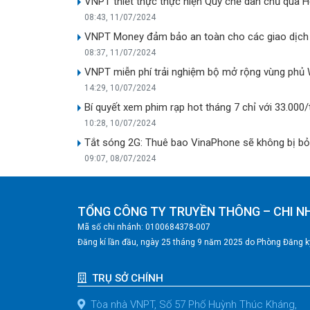
VNPT thiết thực thực hiện Quy chế dân chủ qua H
08:43, 11/07/2024
VNPT Money đảm bảo an toàn cho các giao dịch
08:37, 11/07/2024
VNPT miễn phí trải nghiệm bộ mở rộng vùng phủ 
14:29, 10/07/2024
Bí quyết xem phim rạp hot tháng 7 chỉ với 33.000
10:28, 10/07/2024
Tắt sóng 2G: Thuê bao VinaPhone sẽ không bị bỏ 
09:07, 08/07/2024
TỔNG CÔNG TY TRUYỀN THÔNG – CHI N
Mã số chi nhánh: 0100684378-007
Đăng kí lần đầu, ngày 25 tháng 9 năm 2025 do Phòng Đăng ký
TRỤ SỞ CHÍNH
Tòa nhà VNPT, Số 57 Phố Huỳnh Thúc Kháng,