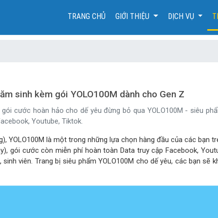
(CURRENT)
TRANG CHỦ
GIỚI THIỆU
DỊCH VỤ
T
năm sinh kèm gói YOLO100M dành cho Gen Z
 gói cước hoàn hảo cho dế yêu đừng bỏ qua YOLO100M - siêu phẩ
acebook, Youtube, Tiktok.
 YOLO100M là một trong những lựa chọn hàng đầu của các bạn trẻ khi
, gói cước còn miễn phí hoàn toàn Data truy cập Facebook, Youtub
nh, sinh viên. Trang bị siêu phẩm YOLO100M cho dế yêu, các bạn sẽ 