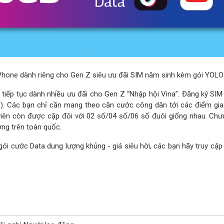
Phone dành riêng cho Gen Z siêu ưu đãi SIM năm sinh kèm gói YOL
tiếp tục dành nhiều ưu đãi cho Gen Z “Nhập hội Vina”. Đăng ký S
0). Các bạn chỉ cần mang theo căn cước công dân tới các điểm gi
viên còn được cặp đôi với 02 số/04 số/06 số đuôi giống nhau. Chươn
ờng trên toàn quốc.
ói cước Data dung lượng khủng - giá siêu hời, các bạn hãy truy cậ