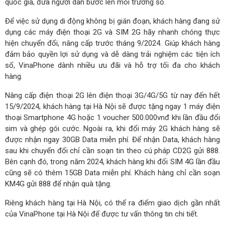
quốc gia, đưa người dân bước lên môi trường số.
Để việc sử dụng di động không bị gián đoạn, khách hàng đang sử
dụng các máy điện thoại 2G và SIM 2G hãy nhanh chóng thực
hiện chuyển đổi, nâng cấp trước tháng 9/2024. Giúp khách hàng
đảm bảo quyền lợi sử dụng và dễ dàng trải nghiệm các tiện ích
số, VinaPhone dành nhiều ưu đãi và hỗ trợ tối đa cho khách
hàng.
Nâng cấp điện thoại 2G lên điện thoại 3G/4G/5G từ nay đến hết
15/9/2024, khách hàng tại Hà Nội sẽ được tặng ngay 1 máy điện
thoại Smartphone 4G hoặc 1 voucher 500.000vnđ khi lần đầu đổi
sim và ghép gói cước. Ngoài ra, khi đổi máy 2G khách hàng sẽ
được nhận ngay 30GB Data miễn phí. Để nhận Data, khách hàng
sau khi chuyển đổi chỉ cần soạn tin theo cú pháp CD2G gửi 888.
Bên cạnh đó, trong năm 2024, khách hàng khi đổi SIM 4G lần đầu
cũng sẽ có thêm 15GB Data miễn phí. Khách hàng chỉ cần soạn
KM4G gửi 888 để nhận quà tặng.
Riêng khách hàng tại Hà Nội, có thể ra điểm giao dịch gần nhất
của VinaPhone tại Hà Nội để được tư vấn thông tin chi tiết.