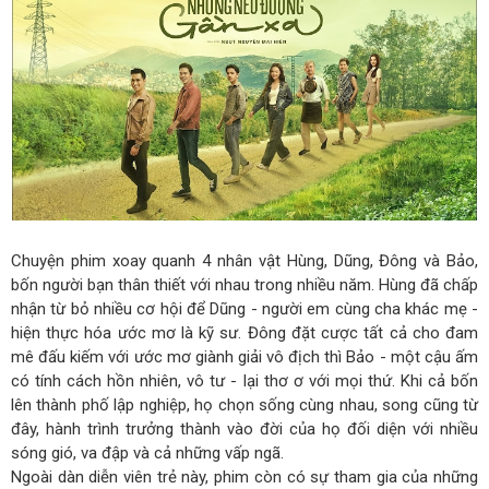
Chuyện phim xoay quanh 4 nhân vật Hùng, Dũng, Đông và Bảo,
bốn người bạn thân thiết với nhau trong nhiều năm. Hùng đã chấp
nhận từ bỏ nhiều cơ hội để Dũng - người em cùng cha khác mẹ -
hiện thực hóa ước mơ là kỹ sư. Đông đặt cược tất cả cho đam
mê đấu kiếm với ước mơ giành giải vô địch thì Bảo - một cậu ấm
có tính cách hồn nhiên, vô tư - lại thơ ơ với mọi thứ. Khi cả bốn
lên thành phố lập nghiệp, họ chọn sống cùng nhau, song cũng từ
đây, hành trình trưởng thành vào đời của họ đối diện với nhiều
sóng gió, va đập và cả những vấp ngã.
Ngoài dàn diễn viên trẻ này, phim còn có sự tham gia của những