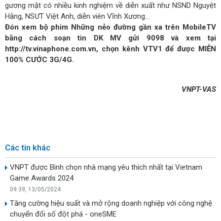
gương mặt có nhiều kinh nghiệm về diễn xuất như NSND Nguyệt
Hằng, NSƯT Việt Anh, diễn viên Vĩnh Xương…
Đón xem bộ phim Những nẻo đường gần xa trên MobileTV
bằng cách soạn tin DK MV gửi 9098 và xem tạ
i
http://tv.vinaphone.com.vn
, chọn kênh VTV1 để được MIỄN
100% CƯỚC 3G/4G.
VNPT-VAS
Các tin khác
VNPT được Bình chọn nhà mạng yêu thích nhất tại Vietnam
Game Awards 2024
09:39, 13/05/2024
Tăng cường hiệu suất và mở rộng doanh nghiệp với công nghệ
chuyển đổi số đột phá - oneSME