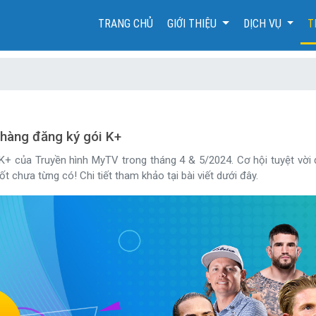
(CURRENT)
TRANG CHỦ
GIỚI THIỆU
DỊCH VỤ
T
hàng đăng ký gói K+
K+ của Truyền hình MyTV trong tháng 4 & 5/2024. Cơ hội tuyệt vời
ốt chưa từng có! Chi tiết tham khảo tại bài viết dưới đây.