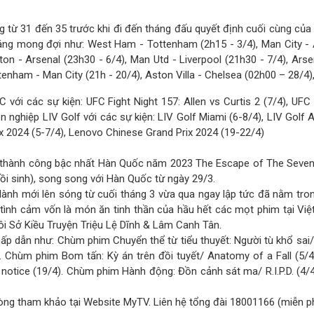
 từ 31 đến 35 trước khi đi đến tháng đấu quyết định cuối cùng của
ng mong đợi như: West Ham - Tottenham (2h15 - 3/4), Man City - As
hton - Arsenal (23h30 - 6/4), Man Utd - Liverpool (21h30 - 7/4), Arse
tenham - Man City (21h - 20/4), Aston Villa - Chelsea (02h00 – 28/4)
 với các sự kiện: UFC Fight Night 157: Allen vs Curtis 2 (7/4), UFC 
ên nghiệp LIV Golf với các sự kiện: LIV Golf Miami (6-8/4), LIV Golf
x 2024 (5-7/4), Lenovo Chinese Grand Prix 2024 (19-22/4)
h thành công bậc nhất Hàn Quốc năm 2023 The Escape of The Seven 
ồi sinh), song song với Hàn Quốc từ ngày 29/3.
h mới lên sóng từ cuối tháng 3 vừa qua ngay lập tức đã nằm trong
ệp, tình cảm vốn là món ăn tinh thần của hầu hết các mọt phim tại 
đôi Sở Kiều Truyện Triệu Lệ Dĩnh & Lâm Canh Tân.
ấp dẫn như: Chùm phim Chuyển thể từ tiểu thuyết: Người tù khổ sai/P
4/4). Chùm phim Bom tấn: Kỳ án trên đồi tuyết/ Anatomy of a Fall 
 notice (19/4). Chùm phim Hành động: Đồn cảnh sát ma/ R.I.P.D. (4/4
 lòng tham khảo tại Website MyTV. Liên hệ tổng đài 18001166 (miễn ph