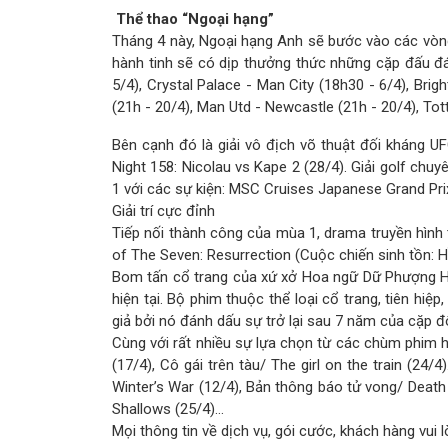
Thể thao “Ngoại hạng”
Tháng 4 này, Ngoại hạng Anh sẽ bước vào các vòng
hành tinh sẽ có dịp thưởng thức những cặp đấu đá
5/4), Crystal Palace - Man City (18h30 - 6/4), Brig
(21h - 20/4), Man Utd - Newcastle (21h - 20/4), Tot
Bên cạnh đó là giải vô địch võ thuật đối kháng UFC
Night 158: Nicolau vs Kape 2 (28/4). Giải golf chuy
1 với các sự kiện: MSC Cruises Japanese Grand Pri
Giải trí cực đỉnh
Tiếp nối thành công của mùa 1, drama truyền hìn
of The Seven: Resurrection (Cuộc chiến sinh tồn: H
Bom tấn cổ trang của xứ xở Hoa ngữ Dữ Phượng Hàn
hiện tại. Bộ phim thuộc thể loại cổ trang, tiên hi
giả bởi nó đánh dấu sự trở lại sau 7 năm của cặp 
Cùng với rất nhiều sự lựa chọn từ các chùm phim h
(17/4), Cô gái trên tàu/ The girl on the train (2
Winter’s War (12/4), Bản thông báo tử vong/ Death
Shallows (25/4)…
Mọi thông tin về dịch vụ, gói cước, khách hàng vui