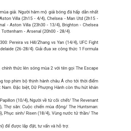
 mùa giải. Người hâm mộ giải bóng đá hấp dẫn nhất
ton Villa (2h15 - 4/4), Chelsea - Man Utd (2h15 -
nal - Aston Villa (23h30 - 13/4), Brighton - Chelsea
, Tottenham - Arsenal (20h00 - 28/4).
300: Pereira vs Hill/Zhang vs Yan (14/4), UFC Fight
 Adelaide (26-28/4). Giải đua xe công thức 1 Formula
chính thức lên sóng mùa 2 với tên gọi The Escape
 top phim bộ thịnh hành châu Á cho tới thời điểm
Việt Nam. Đặc biệt, Dữ Phượng Hành còn thu hút khán
apillon (10/4), Người về từ cõi chết/ The Revenant
(5/4), Thợ săn: Cuộc chiến mùa động/ The Huntsman:
), Phục sinh/ Risen (18/4), Vùng nước tử thần/ The
í) để được lắp đặt, tư vấn và hỗ trợ.