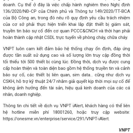
doanh. Cụ thể ở đây là việc chấp hành nghiêm theo Nghị định
136/2020/NĐ-CP của Chính phủ và Thông tư 149/2020/TT-BCA
của Bộ Công an, trong đó nêu rõ quy định yêu cầu trách nhiệm
của cơ sở phải thực hiện triển khai lắp đặt thiết bị giám sát,
truyền tin báo sự cố đến cơ quan PCCC&CNCH và thời hạn phải
hoàn thành cập nhật CSDL trực tuyến về phòng cháy, chữa cháy.
VNPT luôn cam kết đảm bảo hệ thống chạy ổn định, đáp ứng
được tần suất sử dụng cao và số lượng lớn truy cập đồng thời
tối thiểu tới 500 thiết bị cùng lúc. Đồng thời, dịch vụ được cung
cấp hoàn thiện và toàn diện bao gồm hệ thống truyền tin và cảnh
báo sự cố, các thiết bị liên quan, sim data… cũng như dịch vụ
CSKH, hỗ trợ kỹ thuật 24/7 nhằm giải quyết kịp thời mọi sự cố để
không ảnh hưởng đến tài sản, hiệu quả kinh doanh của các cá
nhân, doanh nghiệp.
Thông tin chi tiết về dịch vụ VNPT iAlert, khách hàng có thể liên
hệ hotline miễn phí 18001260, hoặc truy cập website:
https://onesme.vn/enterprise/service/291/VNPT-iAlert.
VNPT