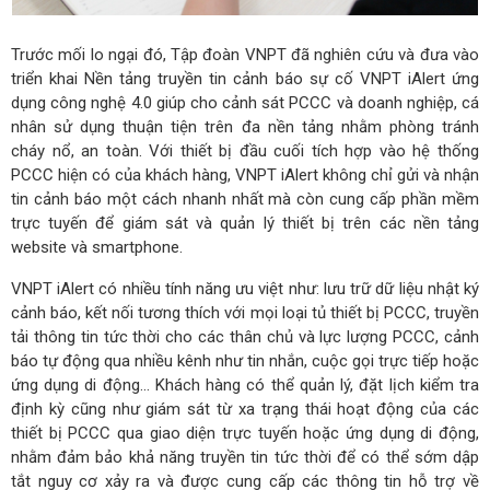
Trước mối lo ngại đó, Tập đoàn VNPT đã nghiên cứu và đưa vào
triển khai Nền tảng truyền tin cảnh báo sự cố VNPT iAlert ứng
dụng công nghệ 4.0 giúp cho cảnh sát PCCC và doanh nghiệp, cá
nhân sử dụng thuận tiện trên đa nền tảng nhằm phòng tránh
cháy nổ, an toàn. Với thiết bị đầu cuối tích hợp vào hệ thống
PCCC hiện có của khách hàng, VNPT iAlert không chỉ gửi và nhận
tin cảnh báo một cách nhanh nhất mà còn cung cấp phần mềm
trực tuyến để giám sát và quản lý thiết bị trên các nền tảng
website và smartphone.
VNPT iAlert có nhiều tính năng ưu việt như: lưu trữ dữ liệu nhật ký
cảnh báo, kết nối tương thích với mọi loại tủ thiết bị PCCC, truyền
tải thông tin tức thời cho các thân chủ và lực lượng PCCC, cảnh
báo tự động qua nhiều kênh như tin nhắn, cuộc gọi trực tiếp hoặc
ứng dụng di động... Khách hàng có thể quản lý, đặt lịch kiểm tra
định kỳ cũng như giám sát từ xa trạng thái hoạt động của các
thiết bị PCCC qua giao diện trực tuyến hoặc ứng dụng di động,
nhằm đảm bảo khả năng truyền tin tức thời để có thể sớm dập
tắt nguy cơ xảy ra và được cung cấp các thông tin hỗ trợ về