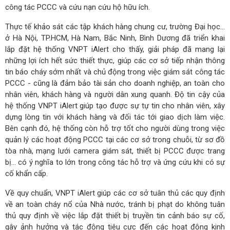
công tác PCCC và cứu nạn cứu hộ hữu ích.
Thực tế khảo sát các tập khách hàng chung cư, trường Đại học…
ở Hà Nội, TP.HCM, Hà Nam, Bắc Ninh, Bình Dương đã triển khai
lắp đặt hệ thống VNPT iAlert cho thấy, giải pháp đã mang lại
những lợi ích hết sức thiết thực, giúp các cơ sở tiếp nhận thông
tin báo cháy sớm nhất và chủ động trong việc giám sát công tác
PCCC - cũng là đảm bảo tài sản cho doanh nghiệp, an toàn cho
nhân viên, khách hàng và người dân xung quanh. Độ tin cậy của
hệ thống VNPT iAlert giúp tạo được sự tự tin cho nhân viên, xây
dựng lòng tin với khách hàng và đối tác tới giao dịch làm việc.
Bên cạnh đó, hệ thống còn hỗ trợ tốt cho người dùng trong việc
quản lý các hoạt động PCCC tại các cơ sở trong chuỗi, từ sơ đồ
tòa nhà, mạng lưới camera giám sát, thiết bị PCCC được trang
bị… có ý nghĩa to lớn trong công tác hỗ trợ và ứng cứu khi có sự
cố khẩn cấp.
Về quy chuẩn, VNPT iAlert giúp các cơ sở tuân thủ các quy định
về an toàn cháy nổ của Nhà nước, tránh bị phạt do không tuân
thủ quy định về việc lắp đặt thiết bị truyền tin cảnh báo sự cố,
gây ảnh hưởng và tác động tiêu cực đến các hoạt động kinh