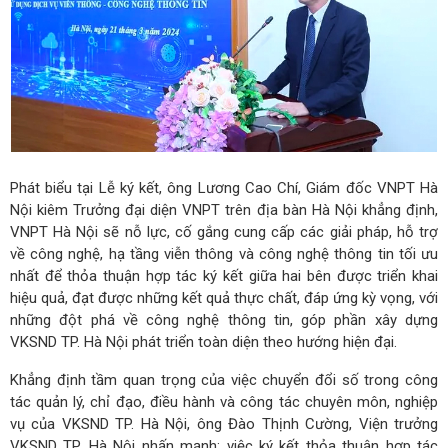
Phát biểu tại Lễ ký kết, ông Lương Cao Chí, Giám đốc VNPT Hà
Nội kiêm Trưởng đại diện VNPT trên địa bàn Hà Nội khẳng định,
VNPT Hà Nội sẽ nỗ lực, cố gắng cung cấp các giải pháp, hỗ trợ
về công nghệ, hạ tầng viễn thông và công nghệ thông tin tối ưu
nhất để thỏa thuận hợp tác ký kết giữa hai bên được triển khai
hiệu quả, đạt được những kết quả thực chất, đáp ứng kỳ vọng, với
những đột phá về công nghệ thông tin, góp phần xây dựng
VKSND TP. Hà Nội phát triển toàn diện theo hướng hiện đại.
Khẳng định tầm quan trọng của việc chuyển đổi số trong công
tác quản lý, chỉ đạo, điều hành và công tác chuyên môn, nghiệp
vụ của VKSND TP. Hà Nội, ông Đào Thịnh Cường, Viện trưởng
VKSND TP. Hà Nội nhấn mạnh: việc ký kết thỏa thuận hợp tác