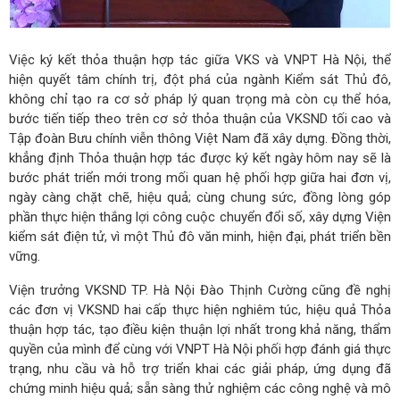
Việc ký kết thỏa thuận hợp tác giữa VKS và VNPT Hà Nội, thể
hiện quyết tâm chính trị, đột phá của ngành Kiểm sát Thủ đô,
không chỉ tạo ra cơ sở pháp lý quan trọng mà còn cụ thể hóa,
bước tiến tiếp theo trên cơ sở thỏa thuận của VKSND tối cao và
Tập đoàn Bưu chính viễn thông Việt Nam đã xây dựng. Đồng thời,
khẳng định Thỏa thuận hợp tác được ký kết ngày hôm nay sẽ là
bước phát triển mới trong mối quan hệ phối hợp giữa hai đơn vị,
ngày càng chặt chẽ, hiệu quả; cùng chung sức, đồng lòng góp
phần thực hiện thắng lợi công cuộc chuyển đổi số, xây dựng Viện
kiểm sát điện tử, vì một Thủ đô văn minh, hiện đại, phát triển bền
vững.
Viện trưởng VKSND TP. Hà Nội Đào Thịnh Cường cũng đề nghị
các đơn vị VKSND hai cấp thực hiện nghiêm túc, hiệu quả Thỏa
thuận hợp tác, tạo điều kiện thuận lợi nhất trong khả năng, thẩm
quyền của mình để cùng với VNPT Hà Nội phối hợp đánh giá thực
trạng, nhu cầu và hỗ trợ triển khai các giải pháp, ứng dụng đã
chứng minh hiệu quả; sẵn sàng thử nghiệm các công nghệ và mô