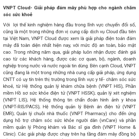
VNPT Cloud- Giải pháp đám mây phù hợp cho ngành chăm
sóc sức khoẻ
Với lợi thế kinh nghiệm hàng đầu trong lĩnh vực chuyển đổi số,
cũng là một trong những đơn vị cung cấp dịch vụ Cloud đầu tiên
tại Việt Nam, VNPT Cloud được xem là giải pháp điện toán đám
mây đã toàn diện nhất hiện nay, với mức độ an toàn, bảo mật
cao. Trong những năm qua, giải pháp luôn nhận được đánh giá
cao từ các khách hàng, được các cơ quan, bộ, ngành, doanh
nghiệp trong nước và nước ngoài tin dùng. Bên cạnh Cloud, VNPT
cũng đang là một trong những nhà cung cấp giải pháp, ứng dụng
CNTT có uy tín trên thị trường trong lĩnh vực y tế- chăm sóc sức
khoẻ, từ Hệ thống quản lý khám chữa bệnh (VNPT HIS), Phần
mềm Hồ sơ sức khỏe điện tử (VNPT HSSK); quản lý xét nghiệm
(VNPT LIS); Hệ thống thông tin chẩn đoán hình ảnh y khoa
(VNPT-RIS/PACS); Hệ thống quản lý Bệnh án điện tử (VNPT
EMR); Quản lý chuỗi nhà thuốc (VNPT Pharmacy) cho đến ứng
dụng hỗ trợ chăm sóc sức khỏe người dân (vnCare) và phần
mềm quản lý Phòng khám và Bác sĩ gia đình (VNPT Home &
Clinic). Các giải pháp được chạy trên hạ tầng đám mây đồng bộ