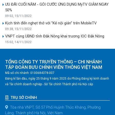
ƯU ĐÃI CUỐI NĂM - GÓI CƯỚC ỨNG DỤNG MyTV GIẢM NGAY
50%
09:02, 15/11/2022
Kịch tính đến nghẹt thở với "Kẻ nội gián" trên MobileTV
09:38, 15/11/2022
VNPT cùng UBND tỉnh Đắk Nông khai trương IOC Đắk Nông
15:02, 14/11/2022
TỔNG CÔNG TY TRUYỀN THÔNG – CHI NHÁNH
TẬP ĐOÀN BƯU CHÍNH VIỄN THÔNG VIỆT NAM
Mã số chi nhánh: 0100684378-007
Đăng kí lần đầu, ngày 25 tháng 9 năm 2025 do Phòng Đăng ký kinh doanh
và Tài chính doanh nghiệp - Sở Tài chính Thành phố Hà Nội cấp
TRỤ SỞ CHÍNH
Tòa nhà VNPT, Số 57 Phố Huỳnh Thúc Kháng, Phường
Láng, Thành phố Hà Nội, Việt Nam.