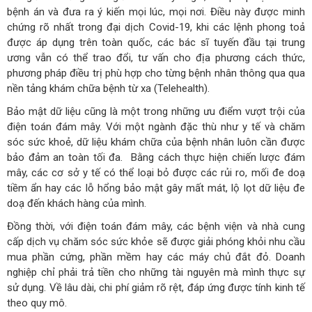
bệnh án và đưa ra ý kiến mọi lúc, mọi nơi. Điều này được minh
chứng rõ nhất trong đại dịch Covid-19, khi các lệnh phong toả
được áp dụng trên toàn quốc, các bác sĩ tuyến đầu tại trung
ương vẫn có thể trao đổi, tư vấn cho địa phương cách thức,
phương pháp điều trị phù hợp cho từng bệnh nhân thông qua qua
nền tảng khám chữa bệnh từ xa (Telehealth).
Bảo mật dữ liệu cũng là một trong những ưu điểm vượt trội của
điện toán đám mây. Với một ngành đặc thù như y tế và chăm
sóc sức khoẻ, dữ liệu khám chữa của bệnh nhân luôn cần được
bảo đảm an toàn tối đa. Bằng cách thực hiện chiến lược đám
mây, các cơ sở y tế có thể loại bỏ được các rủi ro, mối đe doạ
tiềm ẩn hay các lỗ hổng bảo mật gây mất mát, lộ lọt dữ liệu đe
doạ đến khách hàng của mình.
Đồng thời, với điện toán đám mây, các bệnh viện và nhà cung
cấp dịch vụ chăm sóc sức khỏe sẽ được giải phóng khỏi nhu cầu
mua phần cứng, phần mềm hay các máy chủ đắt đỏ. Doanh
nghiệp chỉ phải trả tiền cho những tài nguyên mà mình thực sự
sử dụng. Về lâu dài, chi phí giảm rõ rệt, đáp ứng được tính kinh tế
theo quy mô.