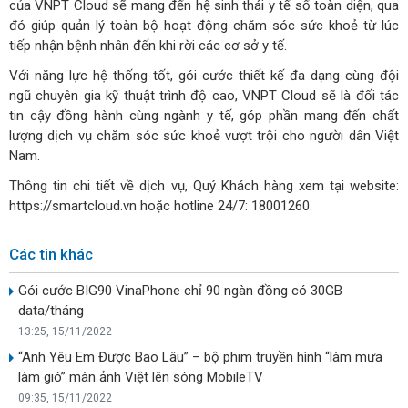
của VNPT Cloud sẽ mang đến hệ sinh thái y tế số toàn diện,
qua
đó giúp quản lý toàn bộ hoạt động chăm sóc sức khoẻ từ lúc
tiếp nhận bệnh nhân đến khi rời các cơ sở y tế.
Với năng lực hệ thống tốt, gói cước thiết kế đa dạng cùng đội
ngũ chuyên gia kỹ thuật trình độ cao, VNPT Cloud sẽ là đối tác
tin cậy đồng hành cùng ngành y tế, góp phần mang đến chất
lượng dịch vụ chăm sóc sức khoẻ vượt trội cho người dân Việt
Nam.
Thông tin chi tiết về dịch vụ, Quý Khách hàng xem tại website:
https://smartcloud.vn hoặc hotline 24/7: 18001260.
Các tin khác
Gói cước BIG90 VinaPhone chỉ 90 ngàn đồng có 30GB
data/tháng
13:25, 15/11/2022
“Anh Yêu Em Được Bao Lâu” – bộ phim truyền hình “làm mưa
làm gió” màn ảnh Việt lên sóng MobileTV
09:35, 15/11/2022