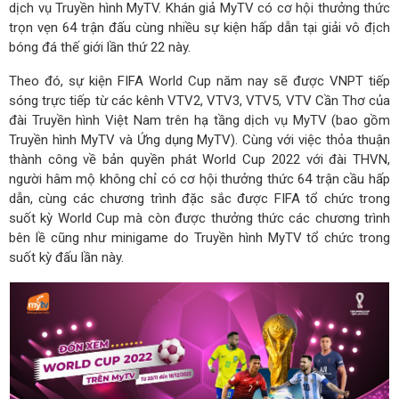
dịch vụ Truyền hình MyTV. Khán giả MyTV có cơ hội thưởng thức
trọn vẹn 64 trận đấu cùng nhiều sự kiện hấp dẫn tại giải vô địch
bóng đá thế giới lần thứ 22 này.
Theo đó, sự kiện FIFA World Cup năm nay sẽ được VNPT tiếp
sóng trực tiếp từ các kênh VTV2, VTV3, VTV5, VTV Cần Thơ của
đài Truyền hình Việt Nam trên hạ tầng dịch vụ MyTV (bao gồm
Truyền hình MyTV và Ứng dụng MyTV). Cùng với việc thỏa thuận
thành công về bản quyền phát World Cup 2022 với đài THVN,
người hâm mộ không chỉ có cơ hội thưởng thức 64 trận cầu hấp
dẫn, cùng các chương trình đặc sắc được FIFA tổ chức trong
suốt kỳ World Cup mà còn được thưởng thức các chương trình
bên lề cũng như minigame do Truyền hình MyTV tổ chức trong
suốt kỳ đấu lần này.