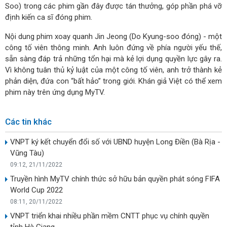
Soo) trong các phim gần đây được tán thưởng, góp phần phá vỡ
định kiến ca sĩ đóng phim.
Nội dung phim xoay quanh Jin Jeong (Do Kyung-soo đóng) - một
công tố viên thông minh. Anh luôn đứng về phía người yếu thế,
sẵn sàng đáp trả những tổn hại mà kẻ lợi dụng quyền lực gây ra.
Vì không tuân thủ kỷ luật của một công tố viên, anh trở thành kẻ
phản diện, đứa con “bất hảo” trong giới. Khán giả Việt có thể xem
phim này trên ứng dụng MyTV.
Các tin khác
VNPT ký kết chuyển đổi số với UBND huyện Long Điền (Bà Rịa -
Vũng Tàu)
09:12, 21/11/2022
Truyền hình MyTV chính thức sở hữu bản quyền phát sóng FIFA
World Cup 2022
08:11, 20/11/2022
VNPT triển khai nhiều phần mềm CNTT phục vụ chính quyền
tỉnh Hà Giang