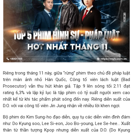
Riêng trong tháng 11 này, giữa “rừng” phim theo chủ đề pháp luật
trên màn ảnh nhỏ Hàn Quốc, Công tố viên lách luật (Bad
Prosecutor) vẫn thu hút khán giả. Tập 9 lên sóng tối 2.11 đạt
rating 6,3% và lập kỷ lục là tập phim có tỷ suất người xem cao
nhất kể từ khi tác phẩm phát sóng đến nay. Riêng diễn xuất của
D.O. với vai công tố viên Jin Jung nhận về nhiều lời khen ngợi.
Bộ phim do Kim Sung-ho đạo diễn, quy tụ các diễn viên đình đám
như: Do Kyung soo, Lee Si-eon, Joo Bo-young, Lee Se-hee… Xuất
thân từ thần tượng Kpop nhưng diễn xuất của D.O. (Do Kyung