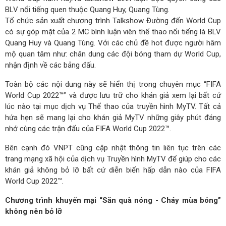
BLV nổi tiếng quen thuộc Quang Huy, Quang Tùng.
Tổ chức sản xuất chương trình Talkshow Đường đến World Cup
có sự góp mặt của 2 MC bình luận viên thể thao nổi tiếng là BLV
Quang Huy và Quang Tùng. Với các chủ đề hot được người hâm
mộ quan tâm như: chân dung các đội bóng tham dự World Cup,
nhận định về các bảng đấu.
Toàn bộ các nội dung này sẽ hiển thị trong chuyên mục “FIFA
World Cup 2022™” và được lưu trữ cho khán giả xem lại bất cứ
lúc nào tại mục dịch vụ Thể thao của truyền hình MyTV. Tất cả
hứa hẹn sẽ mang lại cho khán giả MyTV những giây phút đáng
nhớ cùng các trận đấu của FIFA World Cup 2022™.
Bên cạnh đó VNPT cũng cập nhật thông tin liên tục trên các
trang mạng xã hội của dịch vụ Truyền hình MyTV để giúp cho các
khán giả không bỏ lỡ bất cứ diễn biến hấp dẫn nào của FIFA
World Cup 2022™.
Chương trình khuyến mại “Săn quà nóng - Cháy mùa bóng”
không nên bỏ lỡ