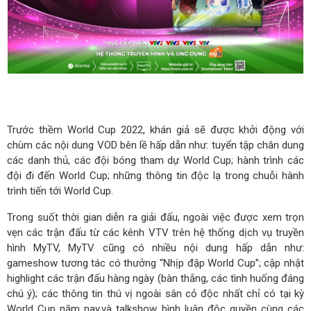
Trước thềm World Cup 2022, khán giả sẽ được khởi động với
chùm các nội dung VOD bên lề hấp dẫn như: tuyển tập chân dung
các danh thủ, các đội bóng tham dự World Cup; hành trình các
đội đi đến World Cup; những thông tin độc lạ trong chuỗi hành
trình tiến tới World Cup.
Trong suốt thời gian diễn ra giải đấu, ngoài việc được xem trọn
vẹn các trận đấu từ các kênh VTV trên hệ thống dịch vụ truyền
hình MyTV, MyTV cũng có nhiều nội dung hấp dẫn như:
gameshow tương tác có thưởng “Nhịp đập World Cup”; cập nhật
highlight các trận đấu hàng ngày (bàn thắng, các tình huống đáng
chú ý); các thông tin thú vị ngoài sân cỏ độc nhất chỉ có tại kỳ
World Cup năm nay.và talkshow bình luận độc quyền cùng các