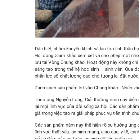
Đặc biệt, nhằm khuyến khích và lan tỏa tinh thần h
Hội đồng Giám khảo xem xét và cho phép một nhóm 
lưu tại Vòng Chung khảo. Hoạt động này không chỉ 
sáng tạo trong thế hệ học sinh – sinh viên. Qua đó
nhân lực số chất lượng cao cho tương lai đất nước
Danh sách sản phẩm lọt vào Chung khảo:
Nhấn và
Theo ông Nguyễn Long, Giải thưởng năm nay diễn ra 
lại mọi lĩnh vực của đời sống xã hội. Các sản phẩ
giả trong việc tạo ra giải pháp phục vụ tiến trình ch
Các sản phẩm năm nay thể hiện rõ xu hướng ứng dụn
lĩnh vực thiết yếu: an ninh mạng, giáo dục, y tế, cả
số và đảm bảo an toàn, an ninh dữ liệu quốc gia.