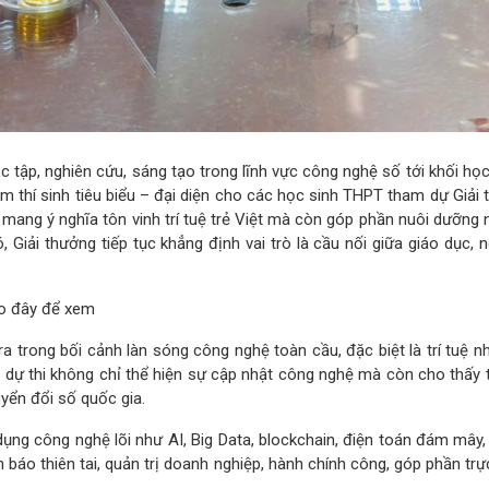
ọc tập, nghiên cứu, sáng tạo trong lĩnh vực công nghệ số tới khối h
thí sinh tiêu biểu – đại diện cho các học sinh THPT tham dự Giải
mang ý nghĩa tôn vinh trí tuệ trẻ Việt mà còn góp phần nuôi dưỡng
, Giải thưởng tiếp tục khẳng định vai trò là cầu nối giữa giáo dục,
.
o đây để xem
trong bối cảnh làn sóng công nghệ toàn cầu, đặc biệt là trí tuệ nhâ
m dự thi không chỉ thể hiện sự cập nhật công nghệ mà còn cho thấy 
uyển đổi số quốc gia.
g công nghệ lõi như AI, Big Data, blockchain, điện toán đám mây, Io
nh báo thiên tai, quản trị doanh nghiệp, hành chính công, góp phần tr