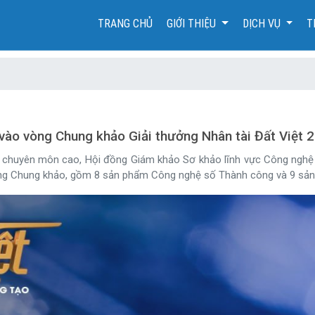
(CURRENT)
TRANG CHỦ
GIỚI THIỆU
DỊCH VỤ
T
 vào vòng Chung khảo Giải thưởng Nhân tài Đất Việt 
i chuyên môn cao, Hội đồng Giám khảo Sơ khảo lĩnh vực Công nghệ 
òng Chung khảo, gồm 8 sản phẩm Công nghệ số Thành công và 9 sản