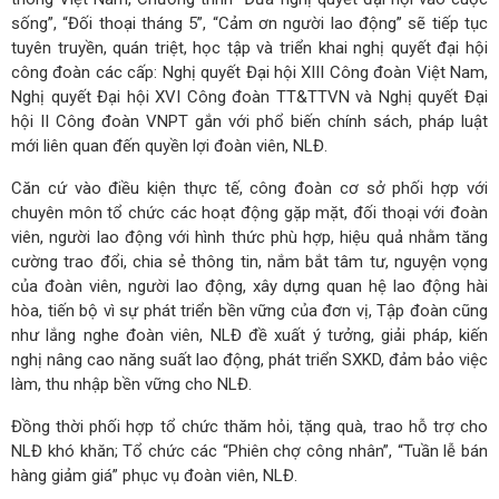
sống”, “Đối thoại tháng 5”, “Cảm ơn người lao động” sẽ tiếp tục
tuyên truyền, quán triệt, học tập và triển khai nghị quyết đại hội
công đoàn các cấp: Nghị quyết Đại hội XIII Công đoàn Việt Nam,
Nghị quyết Đại hội XVI Công đoàn TT&TTVN và Nghị quyết Đại
hội II Công đoàn VNPT gắn với phổ biến chính sách, pháp luật
mới liên quan đến quyền lợi đoàn viên, NLĐ.
Căn cứ vào điều kiện thực tế, công đoàn cơ sở phối hợp với
chuyên môn tổ chức các hoạt động gặp mặt, đối thoại với đoàn
viên, người lao động với hình thức phù hợp, hiệu quả nhằm tăng
cường trao đổi, chia sẻ thông tin, nắm bắt tâm tư, nguyện vọng
của đoàn viên, người lao động, xây dựng quan hệ lao động hài
hòa, tiến bộ vì sự phát triển bền vững của đơn vị, Tập đoàn cũng
như lắng nghe đoàn viên, NLĐ đề xuất ý tưởng, giải pháp, kiến
nghị nâng cao năng suất lao động, phát triển SXKD, đảm bảo việc
làm, thu nhập bền vững cho NLĐ.
Đồng thời phối hợp tổ chức thăm hỏi, tặng quà, trao hỗ trợ cho
NLĐ khó khăn; Tổ chức các “Phiên chợ công nhân”, “Tuần lễ bán
hàng giảm giá” phục vụ đoàn viên, NLĐ.