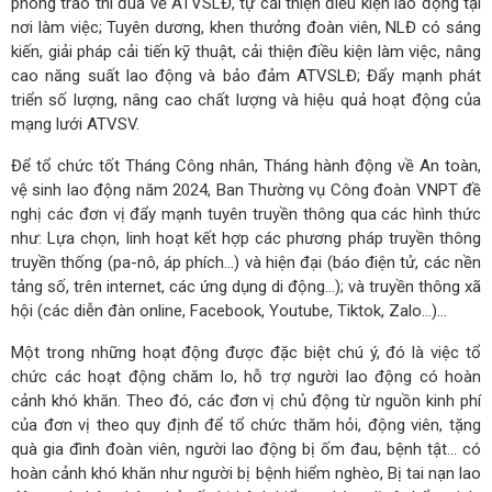
phong trào thi đua về ATVSLĐ, tự cải thiện điều kiện lao động tại
nơi làm việc; Tuyên dương, khen thưởng đoàn viên, NLĐ có sáng
kiến, giải pháp cải tiến kỹ thuật, cải thiện điều kiện làm việc, nâng
cao năng suất lao động và bảo đảm ATVSLĐ; Đẩy mạnh phát
triển số lượng, nâng cao chất lượng và hiệu quả hoạt động của
mạng lưới ATVSV.
Để tổ chức tốt Tháng Công nhân, Tháng hành động về An toàn,
vệ sinh lao động năm 2024, Ban Thường vụ Công đoàn VNPT đề
nghị các đơn vị đẩy mạnh tuyên truyền thông qua các hình thức
như: Lựa chọn, linh hoạt kết hợp các phương pháp truyền thông
truyền thống (pa-nô, áp phích...) và hiện đại (báo điện tử, các nền
tảng số, trên internet, các ứng dụng di động…); và truyền thông xã
hội (các diễn đàn online, Facebook, Youtube, Tiktok, Zalo...)…
Một trong những hoạt động được đặc biệt chú ý, đó là việc tổ
chức các hoạt động chăm lo, hỗ trợ người lao động có hoàn
cảnh khó khăn. Theo đó, các đơn vị chủ động từ nguồn kinh phí
của đơn vị theo quy định để tổ chức thăm hỏi, động viên, tặng
quà gia đình đoàn viên, người lao động bị ốm đau, bệnh tật... có
hoàn cảnh khó khăn như người bị bệnh hiểm nghèo, Bị tai nạn lao