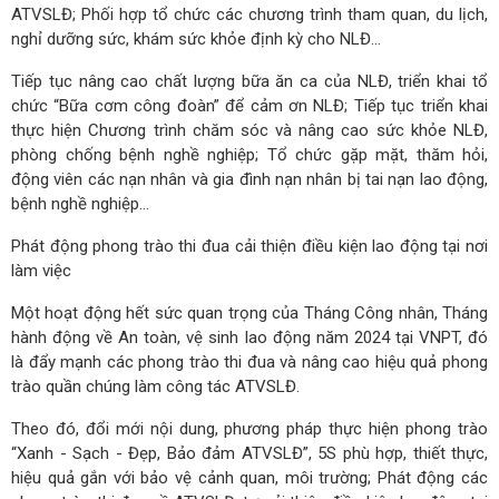
ATVSLĐ; Phối hợp tổ chức các chương trình tham quan, du lịch,
nghỉ dưỡng sức, khám sức khỏe định kỳ cho NLĐ…
Tiếp tục nâng cao chất lượng bữa ăn ca của NLĐ, triển khai tổ
chức “Bữa cơm công đoàn” để cảm ơn NLĐ; Tiếp tục triển khai
thực hiện Chương trình chăm sóc và nâng cao sức khỏe NLĐ,
phòng chống bệnh nghề nghiệp; Tổ chức gặp mặt, thăm hỏi,
động viên các nạn nhân và gia đình nạn nhân bị tai nạn lao động,
bệnh nghề nghiệp…
Phát động phong trào thi đua cải thiện điều kiện lao động tại nơi
làm việc
Một hoạt động hết sức quan trọng của Tháng Công nhân, Tháng
hành động về An toàn, vệ sinh lao động năm 2024 tại VNPT, đó
là đẩy mạnh các phong trào thi đua và nâng cao hiệu quả phong
trào quần chúng làm công tác ATVSLĐ.
Theo đó, đổi mới nội dung, phương pháp thực hiện phong trào
“Xanh - Sạch - Đẹp, Bảo đảm ATVSLĐ”, 5S phù hợp, thiết thực,
hiệu quả gắn với bảo vệ cảnh quan, môi trường; Phát động các