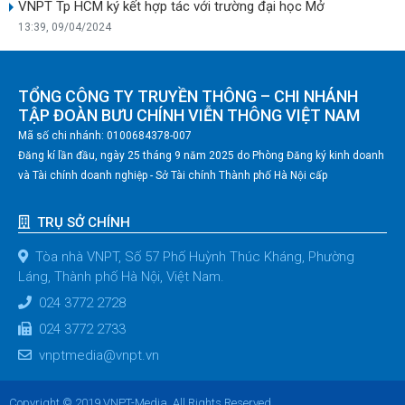
VNPT Tp HCM ký kết hợp tác với trường đại học Mở
13:39, 09/04/2024
TỔNG CÔNG TY TRUYỀN THÔNG – CHI NHÁNH
TẬP ĐOÀN BƯU CHÍNH VIỄN THÔNG VIỆT NAM
Mã số chi nhánh: 0100684378-007
Đăng kí lần đầu, ngày 25 tháng 9 năm 2025 do Phòng Đăng ký kinh doanh
và Tài chính doanh nghiệp - Sở Tài chính Thành phố Hà Nội cấp
TRỤ SỞ CHÍNH
Tòa nhà VNPT, Số 57 Phố Huỳnh Thúc Kháng, Phường
Láng, Thành phố Hà Nội, Việt Nam.
024 3772 2728
024 3772 2733
vnptmedia@vnpt.vn
Copyright © 2019 VNPT-Media. All Rights Reserved