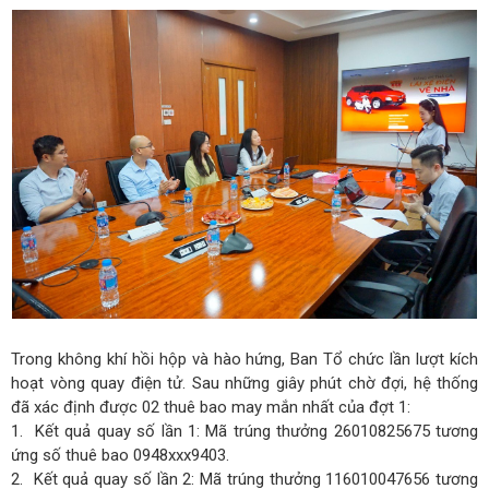
Trong không khí hồi hộp và hào hứng, Ban Tổ chức lần lượt kích
hoạt vòng quay điện tử. Sau những giây phút chờ đợi, hệ thống
đã xác định được 02 thuê bao may mắn nhất của đợt 1:
1. Kết quả quay số lần 1: Mã trúng thưởng 26010825675 tương
ứng số thuê bao 0948xxx9403.
2. Kết quả quay số lần 2: Mã trúng thưởng 116010047656 tương