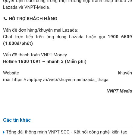
Quyết định cuối cùng trong mọi trường hợp tranh chấp thuộc về
Lazada và VNPT-Media.
📞 HỖ TRỢ KHÁCH HÀNG
Vấn đề đơn hàng/khuyến mại Lazada:
Chat trực tiếp trên ứng dụng Lazada hoặc gọi
1900 6509
(1.000đ/phút)
Vấn đề thanh toán VNPT Money:
Hotline
1800 1091 – nhánh 3 (Miễn phí)
Website khuyến
mãi:
https://vnptpay.vn/web/khuyenmai/lazada_thaga
VNPT-Media
Các tin khác
Tổng đài thông minh VNPT SCC - Kết nối công nghệ, kiến tạo