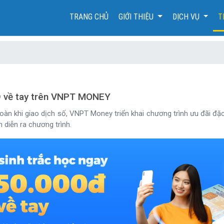
(CURRENT)
TRANG CHỦ
GIỚI THIỆU
DỊCH VỤ
T
0Đ về tay trên VNPT MONEY
n khi giao dịch số, VNPT Money triển khai chương trình ưu đãi đặc
n diễn ra chương trình.