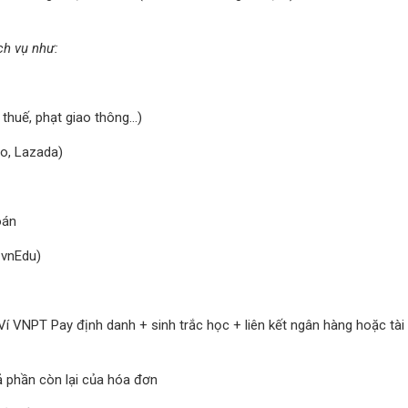
ch vụ như:
thuế, phạt giao thông…)
do, Lazada)
oán
 vnEdu)
í VNPT Pay định danh + sinh trắc học + liên kết ngân hàng hoặc tài
ả phần còn lại của hóa đơn