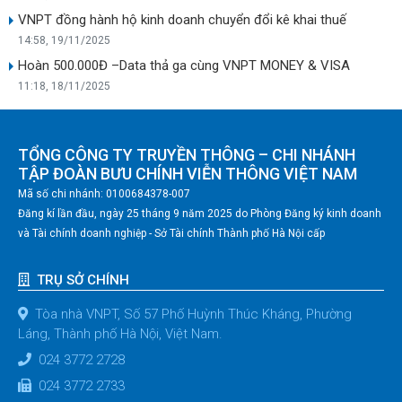
VNPT đồng hành hộ kinh doanh chuyển đổi kê khai thuế
14:58, 19/11/2025
Hoàn 500.000Đ –Data thả ga cùng VNPT MONEY & VISA
11:18, 18/11/2025
TỔNG CÔNG TY TRUYỀN THÔNG – CHI NHÁNH
TẬP ĐOÀN BƯU CHÍNH VIỄN THÔNG VIỆT NAM
Mã số chi nhánh: 0100684378-007
Đăng kí lần đầu, ngày 25 tháng 9 năm 2025 do Phòng Đăng ký kinh doanh
và Tài chính doanh nghiệp - Sở Tài chính Thành phố Hà Nội cấp
TRỤ SỞ CHÍNH
Tòa nhà VNPT, Số 57 Phố Huỳnh Thúc Kháng, Phường
Láng, Thành phố Hà Nội, Việt Nam.
024 3772 2728
024 3772 2733