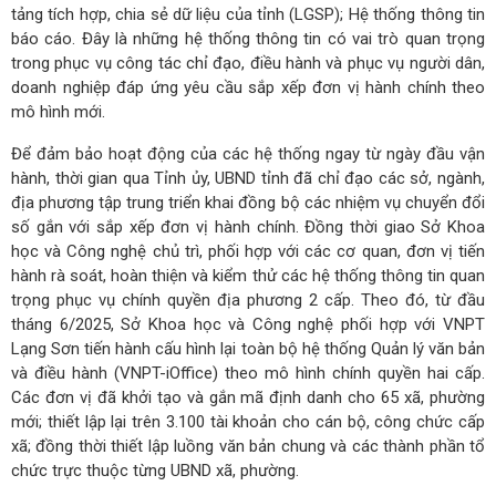
tảng tích hợp, chia sẻ dữ liệu của tỉnh (LGSP); Hệ thống thông tin
báo cáo. Đây là những hệ thống thông tin có vai trò quan trọng
trong phục vụ công tác chỉ đạo, điều hành và phục vụ người dân,
doanh nghiệp đáp ứng yêu cầu sắp xếp đơn vị hành chính theo
mô hình mới.
Để đảm bảo hoạt động của các hệ thống ngay từ ngày đầu vận
hành, thời gian qua Tỉnh ủy, UBND tỉnh đã chỉ đạo các sở, ngành,
địa phương tập trung triển khai đồng bộ các nhiệm vụ chuyển đổi
số gắn với sắp xếp đơn vị hành chính. Đồng thời giao Sở Khoa
học và Công nghệ chủ trì, phối hợp với các cơ quan, đơn vị tiến
hành rà soát, hoàn thiện và kiểm thử các hệ thống thông tin quan
trọng phục vụ chính quyền địa phương 2 cấp. Theo đó, từ đầu
tháng 6/2025, Sở Khoa học và Công nghệ phối hợp với VNPT
Lạng Sơn tiến hành cấu hình lại toàn bộ hệ thống Quản lý văn bản
và điều hành (VNPT-iOffice) theo mô hình chính quyền hai cấp.
Các đơn vị đã khởi tạo và gắn mã định danh cho 65 xã, phường
mới; thiết lập lại trên 3.100 tài khoản cho cán bộ, công chức cấp
xã; đồng thời thiết lập luồng văn bản chung và các thành phần tổ
chức trực thuộc từng UBND xã, phường.