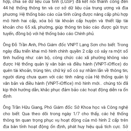
hợp, chia sẻ dữ liệu của tỉnh (LGSP) đã kết nối thành công đến
44 hệ thống thông tin và cơ sở dữ liệu của trung ương và địa
phương. Hệ thống báo cáo của tỉnh cũng được nâng cấp phù hợp
mô hình hai cấp, xóa bỏ tài khoản cấp huyện và thiết lập tài
khoản cho 65 xã, phường, giúp thông tin báo cáo được gửi trực
tuyến, đồng bộ với hệ thống báo cáo Chính phủ.
Ông Đỗ Trần Anh, Phó Giám đốc VNPT Lạng Sơn cho biết: Trong
ngày đầu triển khai mô hình chính quyền 2 cấp có xảy ra một số
tình huống như: cán bộ, công chức các xã phường không vào
được Hệ thống quản lý văn bản và điều hành (VNPT-iOffice) do
quên tài khoản, trùng tên; chữ ký số có sự nhầm lẫn về thông tin;
người dùng chưa quen với các tính năng của Hệ thống quản lý
văn bản và điều hành (VNPT-iOffice) mô hình mới… chúng tôi đã
kịp thời hướng dẫn, khắc phục đảm bảo các hoạt động diễn ra ổn
định.
Ông Trần Hữu Giang, Phó Giám đốc Sở Khoa học và Công nghệ
cho biết: Qua theo dõi trong ngày 1/7 cho thấy, các hệ thống
thông tin quan trọng phục vụ hoạt động của mô hình 2 cấp trên
địa bàn tỉnh hoạt động ổn định, phát huy hiệu quả tích cực. Sở