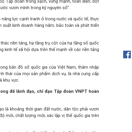
ộ Tập đoàn trong sạch, vững mạnh, toàn diện; đột
 nước vươn mình trong kỷ nguyên số”.
ó năng lực cạnh tranh ở trong nước và quốc tế, thực
ản xuất kinh doanh hàng năm; bảo toàn và phát triển
thác nền tảng, hạ tầng trụ cột của hạ tầng số quốc
ng kinh tế xã hội dựa trên thế mạnh về các nền tảng
trong bản đồ số quốc gia của Việt Nam, thâm nhập
nh thái của mọi sản phẩm dịch vụ; là nhà cung cấp
à khu vực.
rong để lãnh đạo, chỉ đạo Tập đoàn VNPT hoàn
o là khoảng thời gian đất nước, dân tộc phải vươn
ộ mới, chất lượng mới, xác lập vị thế quốc gia trên