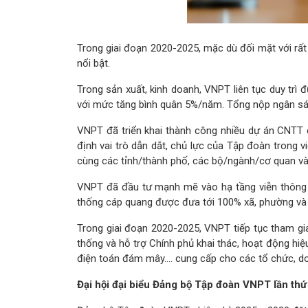
Trong giai đoạn 2020-2025, mặc dù đối mặt với rấ
nổi bật.
Trong sản xuất, kinh doanh, VNPT liên tục duy tr
với mức tăng bình quân 5%/năm. Tổng nộp ngân sác
VNPT đã triển khai thành công nhiều dự án CNTT c
định vai trò dẫn dắt, chủ lực của Tập đoàn trong 
cùng các tỉnh/thành phố, các bộ/ngành/cơ quan và 
VNPT đã đầu tư mạnh mẽ vào hạ tầng viễn thông 
thống cáp quang được đưa tới 100% xã, phường và 9
Trong giai đoạn 2020-2025, VNPT tiếp tục tham gi
thống và hỗ trợ Chính phủ khai thác, hoạt động hi
điện toán đám mây…. cung cấp cho các tổ chức, d
Đại hội đại biểu Đảng bộ Tập đoàn VNPT lần thứ