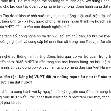
mục tiêu: “Đổi mới mạnh mẽ phương thức lãnh đạo, xây dựng Đảng b
 trò chủ lực của tập đoàn công nghệ tiên phong, đồng hành cùng đất
h Tập đoàn kinh tế nhà nước mạnh, năng động, hiệu quả, hiện đại, c
 triển kinh tế - xã hội, quốc phòng, an ninh; hoàn thành kế hoạch s
của VNPT đầu tư vào các doanh nghiệp khác.
 tầng số, công nghệ số và dịch vụ số làm chủ đạo, sở hữu và khai 
 công nghệ số và cung cấp hệ sinh thái số trong mọi lĩnh vực đời số
nghệ số thông minh, năng động, hiệu quả, có vai trò quan trọng 
 đến năm 2035, VNPT là nền tảng của mọi khách hàng, sở hữu hệ si
 minh, tin cậy đồng bộ với các nền tảng số hàng đầu của Việt Nam v
a dân tộc, Đảng bộ VNPT đặt ra những mục tiêu như thế nào t
 lực của đất nước?
diễn ra song hành với kỷ nguyên số, kỷ nguyên của đổi mới sáng tạ
ục tiêu chiến lược, phát triển vượt bậc ở một tầm cao mới, trình đ
t phá kế tiếp.