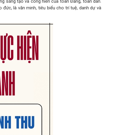
ọng sáng tạo và cống hiến của toàn Đảng, toàn dân.
ức, là văn minh, tiêu biểu cho trí tuệ, danh dự và