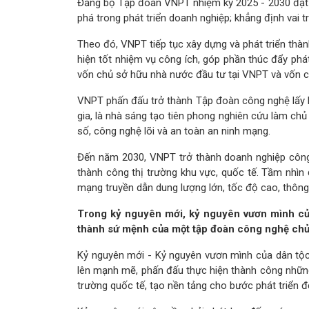
Đảng bộ Tập đoàn VNPT nhiệm kỳ 2025 - 2030 đặt 
phá trong phát triển doanh nghiệp; khẳng định vai
Theo đó, VNPT tiếp tục xây dựng và phát triển thàn
hiện tốt nhiệm vụ công ích, góp phần thúc đẩy phát
vốn chủ sở hữu nhà nước đầu tư tại VNPT và vốn 
VNPT phấn đấu trở thành Tập đoàn công nghệ lấy hạ
gia, là nhà sáng tạo tiên phong nghiên cứu làm chủ
số, công nghệ lõi và an toàn an ninh mạng.
Đến năm 2030, VNPT trở thành doanh nghiệp công 
thành công thị trường khu vực, quốc tế. Tầm nhìn
mạng truyền dẫn dung lượng lớn, tốc độ cao, thông
Trong kỷ nguyên mới, kỷ nguyên vươn mình củ
thành sứ mệnh của một tập đoàn công nghệ chủ
Kỷ nguyên mới - Kỷ nguyên vươn mình của dân tộc 
lên mạnh mẽ, phấn đấu thực hiện thành công những m
trường quốc tế, tạo nền tảng cho bước phát triển độ