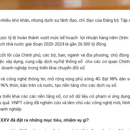
t nhiều khó khăn, nhưng dưới sự lãnh đạo, chỉ đạo của Đảng bộ Tậ
ì được tỷ lệ hoàn thành vượt mức kế hoạch lợi nhuận hàng năm (tr
h nhà nước giai đoạn 2020-2024 là gần 26.500 tỷ đồng.
ốt lõi của Chính phủ, các bộ, ban, ngành và địa phương, chủ động
việc xây dựng, cung cấp dịch vụ/hệ thống số cho các cơ quan Chính 
doanh nghiệp trong triển khai chuyển đổi số.
và công nghệ thông tin, mở rộng vùng phủ sóng 4G đạt 98% dân số
6% thôn, bản trên cả nước, tạo nền tảng cho các dịch vụ số.
a triển khai các các nền tảng số, cơ sở dữ liệu có phạm vi ứng dụ
ệu quả. VNPT cũng đã nghiên cứu và làm chủ các công nghệ mới, hình 
oanh nghiệp
 XXV đã đặt ra những mục tiêu, nhiệm vụ gì?