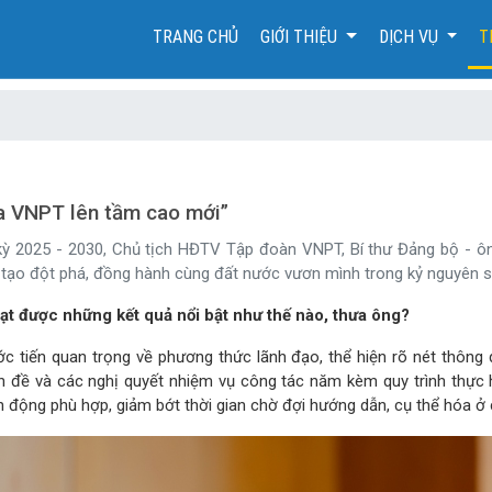
(CURRENT)
TRANG CHỦ
GIỚI THIỆU
DỊCH VỤ
T
a VNPT lên tầm cao mới”
ỳ 2025 - 2030, Chủ tịch HĐTV Tập đoàn VNPT, Bí thư Đảng bộ - ô
tạo đột phá, đồng hành cùng đất nước vươn mình trong kỷ nguyên s
 được những kết quả nổi bật như thế nào, thưa ông?
 tiến quan trọng về phương thức lãnh đạo, thể hiện rõ nét thông
 đề và các nghị quyết nhiệm vụ công tác năm kèm quy trình thực h
nh động phù hợp, giảm bớt thời gian chờ đợi hướng dẫn, cụ thể hóa ở 