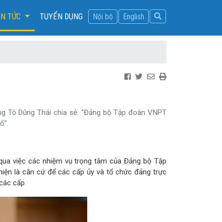
IN TỨC
TUYỂN DỤNG
Nội bộ
English
ng Tô Dũng Thái chia sẻ. "Đảng bộ Tập đoàn VNPT
ố”.
 qua việc các nhiệm vụ trọng tâm của Đảng bộ Tập
iện là căn cứ để các cấp ủy và tổ chức đảng trực
các cấp.