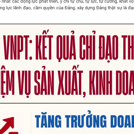
hất các động lực phát triển, ý chí tự chủ, tự lực, tự cường, khát v
ng lực lãnh đạo, cầm quyền của Đảng; xây dựng Đảng thật sự là đạo đ