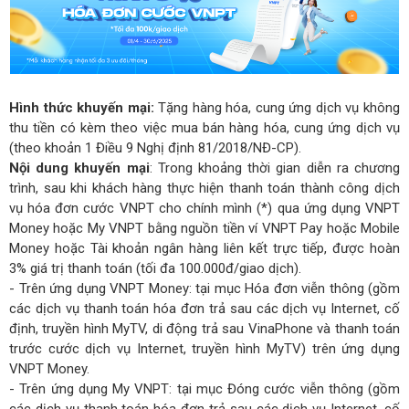
Hình thức khuyến mại:
Tặng hàng hóa, cung ứng dịch vụ không
thu tiền có kèm theo việc mua bán hàng hóa, cung ứng dịch vụ
(theo khoản 1 Điều 9 Nghị định 81/2018/NĐ-CP).
Nội dung khuyến mại
: Trong khoảng thời gian diễn ra chương
trình, sau khi khách hàng thực hiện thanh toán thành công dịch
vụ hóa đơn cước VNPT cho chính mình (*) qua ứng dụng VNPT
Money hoặc My VNPT bằng nguồn tiền ví VNPT Pay hoặc Mobile
Money hoặc Tài khoản ngân hàng liên kết trực tiếp, được hoàn
3% giá trị thanh toán (tối đa 100.000đ/giao dịch).
- Trên ứng dụng VNPT Money: tại mục Hóa đơn viễn thông (gồm
các dịch vụ thanh toán hóa đơn trả sau các dịch vụ Internet, cố
định, truyền hình MyTV, di động trả sau VinaPhone và thanh toán
trước cước dịch vụ Internet, truyền hình MyTV) trên ứng dụng
VNPT Money.
- Trên ứng dụng My VNPT: tại mục Đóng cước viễn thông (gồm
các dịch vụ thanh toán hóa đơn trả sau các dịch vụ Internet, cố