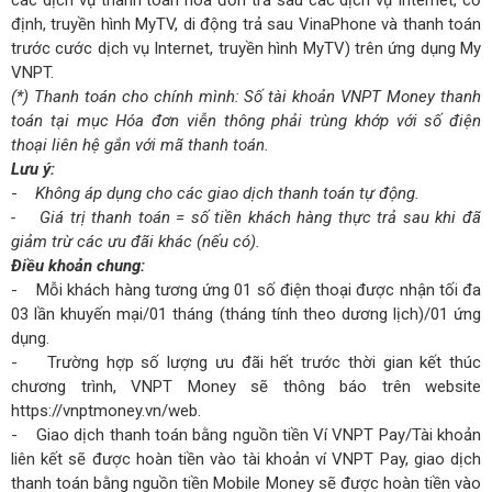
định, truyền hình MyTV, di động trả sau VinaPhone và thanh toán
trước cước dịch vụ Internet, truyền hình MyTV) trên ứng dụng My
VNPT.
(*) Thanh toán cho chính mình: Số tài khoản VNPT Money thanh
toán tại mục Hóa đơn viễn thông phải trùng khớp với số điện
thoại liên hệ gắn với mã thanh toán.
Lưu ý:
-
Không áp dụng cho các giao dịch thanh toán tự động.
- Giá trị thanh toán = số tiền khách hàng thực trả sau khi đã
giảm trừ các ưu đãi khác (nếu có).
Điều khoản chung:
- Mỗi khách hàng tương ứng 01 số điện thoại được nhận tối đa
03 lần khuyến mại/01 tháng (tháng tính theo dương lịch)/01 ứng
dụng.
- Trường hợp số lượng ưu đãi hết trước thời gian kết thúc
chương trình, VNPT Money sẽ thông báo trên website
https://vnptmoney.vn/web.
- Giao dịch thanh toán bằng nguồn tiền Ví VNPT Pay/Tài khoản
liên kết sẽ được hoàn tiền vào tài khoản ví VNPT Pay, giao dịch
thanh toán bằng nguồn tiền Mobile Money sẽ được hoàn tiền vào