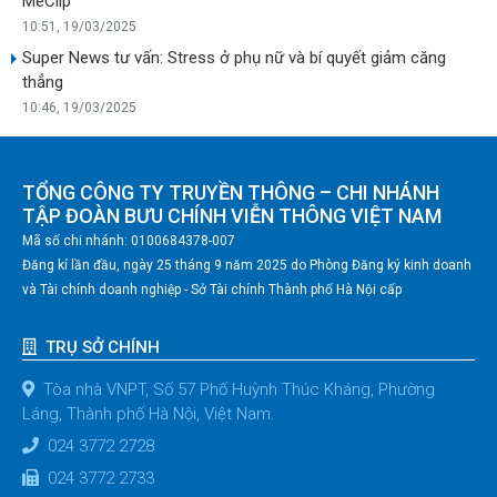
MeClip
10:51, 19/03/2025
Super News tư vấn: Stress ở phụ nữ và bí quyết giảm căng
thẳng
10:46, 19/03/2025
TỔNG CÔNG TY TRUYỀN THÔNG – CHI NHÁNH
TẬP ĐOÀN BƯU CHÍNH VIỄN THÔNG VIỆT NAM
Mã số chi nhánh: 0100684378-007
Đăng kí lần đầu, ngày 25 tháng 9 năm 2025 do Phòng Đăng ký kinh doanh
và Tài chính doanh nghiệp - Sở Tài chính Thành phố Hà Nội cấp
TRỤ SỞ CHÍNH
Tòa nhà VNPT, Số 57 Phố Huỳnh Thúc Kháng, Phường
Láng, Thành phố Hà Nội, Việt Nam.
024 3772 2728
024 3772 2733