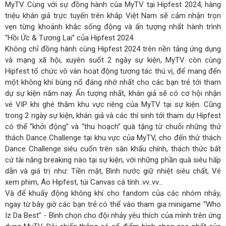
MyTV. Cùng với sự đồng hành của MyTV tại Hipfest 2024, hàng
triệu khán giả trực tuyến trên khắp Việt Nam sẽ cảm nhận trọn
vẹn từng khoảnh khắc sống động và ấn tượng nhất hành trình
“Hồi Ức & Tương Lai” của Hipfest 2024.
Không chỉ đồng hành cùng Hipfest 2024 trên nền tảng ứng dụng
và mạng xã hội, xuyên suốt 2 ngày sự kiện, MyTV còn cùng
Hipfest tổ chức vô vàn hoạt động tương tác thú vị, để mang đến
một không khí bùng nổ đáng nhớ nhất cho các bạn trẻ tới tham
dự sự kiện năm nay. Ấn tượng nhất, khán giả sẽ có cơ hội nhận
vé VIP khi ghé thăm khu vực riêng của MyTV tại sự kiện. Cũng
trong 2 ngày sự kiện, khán giả và các thí sinh tới tham dự Hipfest
có thể “khởi động” và “thu hoạch” quà tặng từ chuỗi những thử
thách Dance Challenge tại khu vực của MyTV, cho đến thử thách
Dance Challenge siêu cuốn trên sân khấu chính, thách thức bất
cứ tài năng breaking nào tại sự kiện, với những phần quà siêu hấp
dẫn và giá trị như: Tiền mặt, Bình nước giữ nhiệt siêu chất, Vé
xem phim, Áo Hipfest, túi Canvas cá tính..vv..vv…
Và để khuấy động không khí cho fandom của các nhóm nhảy,
ngay từ bây giờ các bạn trẻ có thể vào tham gia minigame “Who
Iz Da Best” - Bình chọn cho đội nhảy yêu thích của mình trên ứng