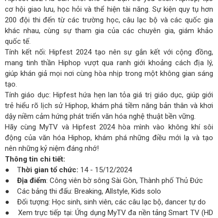
cơ hội giao lưu, học hỏi và thể hiện tài năng. Sự kiện quy tụ hơn
200 đội thi đến từ các trường học, câu lạc bộ và các quốc gia
khác nhau, cùng sự tham gia của các chuyên gia, giám khảo
quốc tế.
Tính kết nối: Hipfest 2024 tạo nên sự gắn kết với cộng đồng,
mang tinh thần Hiphop vượt qua ranh giới khoảng cách địa lý,
giúp khán giả mọi nơi cùng hòa nhịp trong một không gian sáng
tạo.
Tính giáo dục: Hipfest hứa hẹn lan tỏa giá trị giáo dục, giúp giới
trẻ hiểu rõ lịch sử Hiphop, khám phá tiềm năng bản thân và khơi
dậy niềm cảm hứng phát triển văn hóa nghệ thuật bền vững.
Hãy cùng MyTV và Hipfest 2024 hòa mình vào không khí sôi
động của văn hóa Hiphop, khám phá những điều mới lạ và tạo
nên những kỷ niệm đáng nhớ!
Thông tin chi tiết:
● T
hời gian tổ chức:
14 - 15/12/2024
●
Địa điểm
: Công viên bờ sông Sài Gòn, Thành phố Thủ Đức
● Các bảng thi đấu: Breaking, Allstyle, Kids solo
● Đối tượng: Học sinh, sinh viên, các câu lạc bộ, dancer tự do
● Xem trực tiếp tại: Ứng dụng MyTV đa nền tảng Smart TV (HD