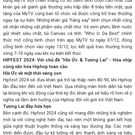
dụng MyTV. Đội chiến thắng có số điểm bình chọn cao nhất của
khán giả sẽ giành giải thưởng siêu hấp dẫn 8 triệu tiền mặt, quà
tặng của MyTV cùng ban tổ chức và được công bố trao thưởng
ngay tại sự kiện. Những khán giả “hăng say” bình chọn nhất cũng
sẽ nhận những vật phẩm siêu chất như: Vé xem phim, Bình nước
giữ nhiệt siêu chất, túi Canvas cá tính. “Who Iz Da Best” chính
thức mở cổng bình chọn trên app MyTV từ ngày 07/12, đóng
cổng bình chọn vào ngày 13/12, lọc kết quả trao thưởng trong
vòng 7-10 ngày sau khi sự kiện kết thúc.
HIPFEST 2024: Với chủ đề “Hồi Ức & Tương Lai” - Hòa nhịp
cùng văn hóa Hiphop toàn cầu
Hồi Ức về một thời vàng son
Hipfest 2024 sẽ đưa khán giả trở lại thập niên 80-90, khi Hiphop
lần đầu tiên đến với Việt Nam. Qua những màn trình diễn tái hiện
lại không khí sôi động của thời kỳ đó, khán giả sẽ hiểu rõ hơn về ý
nghĩa và tầm ảnh hưởng của Hiphop đối với giới trẻ Việt Nam.
Tương Lai đầy hứa hẹn
Bên cạnh đó, Hipfest 2024 cũng sẽ mang đến những trải nghiệm
mới lạ với công nghệ hiện đại, tạo nên một không gian kết hợp
giữa nghệ thuật truyền thống và sáng tạo đương đại. Các màn
trình diễn được đầu tư kỹ lưỡng về âm thanh, ánh sáng và hiệu