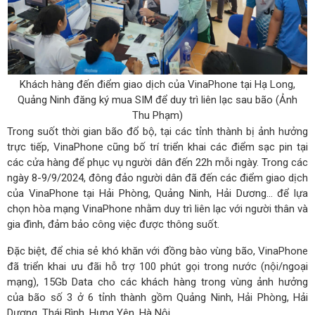
Khách hàng đến điểm giao dịch của VinaPhone tại Hạ Long,
Quảng Ninh đăng ký mua SIM để duy trì liên lạc sau bão (Ảnh
Thu Phạm)
Trong suốt thời gian bão đổ bộ, tại các tỉnh thành bị ảnh hưởng
trực tiếp, VinaPhone cũng bố trí triển khai các điểm sạc pin tại
các cửa hàng để phục vụ người dân đến 22h mỗi ngày. Trong các
ngày 8-9/9/2024, đông đảo người dân đã đến các điểm giao dịch
của VinaPhone tại Hải Phòng, Quảng Ninh, Hải Dương... để lựa
chọn hòa mạng VinaPhone nhằm duy trì liên lạc với người thân và
gia đình, đảm bảo công việc được thông suốt.
Đặc biệt, để chia sẻ khó khăn với đồng bào vùng bão, VinaPhone
đã triển khai ưu đãi hỗ trợ 100 phút gọi trong nước (nội/ngoại
mạng), 15Gb Data cho các khách hàng trong vùng ảnh hưởng
của bão số 3 ở 6 tỉnh thành gồm Quảng Ninh, Hải Phòng, Hải
Dương, Thái Bình, Hưng Yên, Hà Nội.