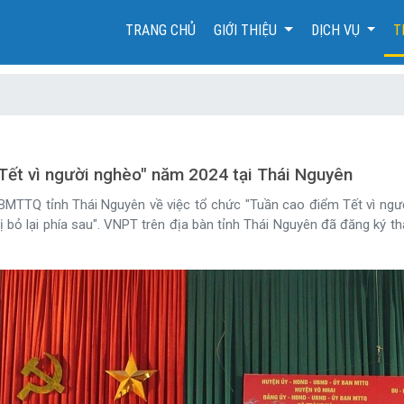
(CURRENT)
TRANG CHỦ
GIỚI THIỆU
DỊCH VỤ
T
Tết vì người nghèo" năm 2024 tại Thái Nguyên
MTTQ tỉnh Thái Nguyên về việc tổ chức "Tuần cao điểm Tết vì ngư
 bỏ lại phía sau". VNPT trên địa bàn tỉnh Thái Nguyên đã đăng ký t