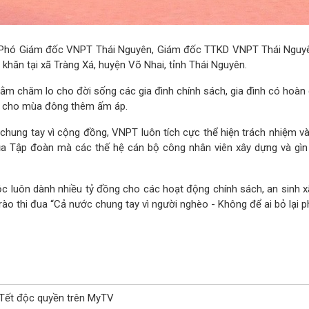
- Phó Giám đốc VNPT Thái Nguyên, Giám đốc TTKD VNPT Thái Nguy
khăn tại xã Tràng Xá, huyện Võ Nhai, tỉnh Thái Nguyên.
m chăm lo cho đời sống các gia đình chính sách, gia đình có hoàn 
o cho mùa đông thêm ấm áp.
 chung tay vì cộng đồng, VNPT luôn tích cực thể hiện trách nhiệm v
của Tập đoàn mà các thế hệ cán bộ công nhân viên xây dựng và gìn
luôn dành nhiều tỷ đồng cho các hoạt động chính sách, an sinh xã hộ
ào thi đua “Cả nước chung tay vì người nghèo - Không để ai bỏ lại ph
 Tết độc quyền trên MyTV