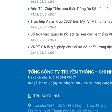
16:12, 25/01/2024
Đón Tết Giáp Thìn, hóa thân Rồng Du Ký, săn tiề
14:53, 24/01/2024
Trực tiếp Asian Cup 2023 trên MyTV: Màn chia ta
16:45, 23/01/2024
Số hóa việc quản trị hồ sơ, tài liệu với Hệ thống 
13:25, 23/01/2024
VNPT-CA là giải pháp chữ ký số có chất lượng dị
08:40, 23/01/2024
TỔNG CÔNG TY TRUYỀN THÔNG – CHI N
Mã số chi nhánh: 0100684378-007
Đăng kí lần đầu, ngày 25 tháng 9 năm 2025 do Phòng Đăng ký
TRỤ SỞ CHÍNH
Tòa nhà VNPT, Số 57 Phố Huỳnh Thúc Kháng,
Phường Láng, Thành phố Hà Nội, Việt Nam.