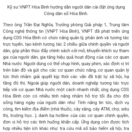
Kỹ sư VNPT Hòa Bình hướng dẫn người dân cài đặt ứng dụng
Công dân số Hòa Bình.
Theo ông Trần Đại Nghĩa, Trưởng phòng Giải pháp 1, Trung tâm
Công nghệ thông tin (VNPT Hòa Bình), VNPT đã phát triển ứng
dụng CDS Hòa Bình có chức năng quản lý, phản ánh và tương tác
trực tuyến, tạo kênh tương tác 2 chiều giữa chính quyền và người
dân, góp phần thúc đẩy chính sách cởi mở, khuyến khích sự tham
gia của người dân, gia tăng hiệu quả hoạt động của các cơ quan
Nhà nước. Người dùng có thể chụp hình, quay phim, xác định vị trí
trên bản đồ và gửi cho các cơ quan chức năng, cơ quan quản lý
tức thời nhằm giải quyết kịp thời các vấn đề trật tự xã hội, hạ
tầng đô thị. Ngoài giúp người dân, doanh nghiệp tương tác trực
tiếp với cơ quan Nhà nước một cách nhanh nhất, ứng dụng CDS
Hòa Bình còn có nhiều tính năng nhằm hỗ trợ tối đa cho đời
sống hàng ngày của người dân như: Tính năng tin tức, dịch vụ
công, tìm kiếm địa điểm (nhà thuốc, cây xăng, cây ATM, chợ, siêu
thị, trường học...); danh bạ hotline của các cơ quan chính quyền,
đơn vị hỗ trợ các tình huống khẩn cấp. Ứng dụng còn được tích
hợp nhiều tiện ích khác như: tra cứu mã số bảo hiểm xã hội, tra