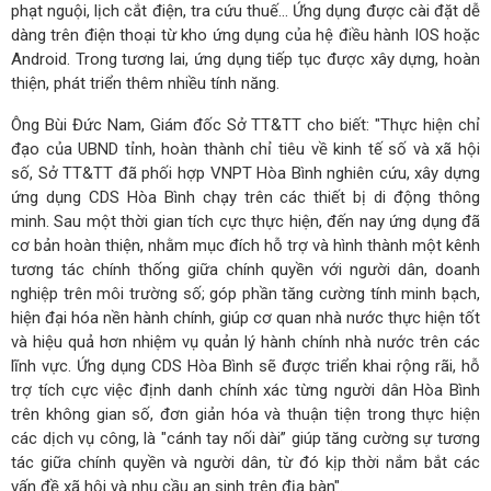
phạt nguội, lịch cắt điện, tra cứu thuế… Ứng dụng được cài đặt dễ
dàng trên điện thoại từ kho ứng dụng của hệ điều hành IOS hoặc
Android. Trong tương lai, ứng dụng tiếp tục được xây dựng, hoàn
thiện, phát triển thêm nhiều tính năng.
Ông Bùi Đức Nam, Giám đốc Sở TT&TT cho biết: "Thực hiện chỉ
đạo của UBND tỉnh, hoàn thành chỉ tiêu về kinh tế số và xã hội
số, Sở TT&TT đã phối hợp VNPT Hòa Bình nghiên cứu, xây dựng
ứng dụng CDS Hòa Bình chạy trên các thiết bị di động thông
minh. Sau một thời gian tích cực thực hiện, đến nay ứng dụng đã
cơ bản hoàn thiện, nhằm mục đích hỗ trợ và hình thành một kênh
tương tác chính thống giữa chính quyền với người dân, doanh
nghiệp trên môi trường số; góp phần tăng cường tính minh bạch,
hiện đại hóa nền hành chính, giúp cơ quan nhà nước thực hiện tốt
và hiệu quả hơn nhiệm vụ quản lý hành chính nhà nước trên các
lĩnh vực. Ứng dụng CDS Hòa Bình sẽ được triển khai rộng rãi, hỗ
trợ tích cực việc định danh chính xác từng người dân Hòa Bình
trên không gian số, đơn giản hóa và thuận tiện trong thực hiện
các dịch vụ công, là "cánh tay nối dài” giúp tăng cường sự tương
tác giữa chính quyền và người dân, từ đó kịp thời nắm bắt các
vấn đề xã hội và nhu cầu an sinh trên địa bàn".